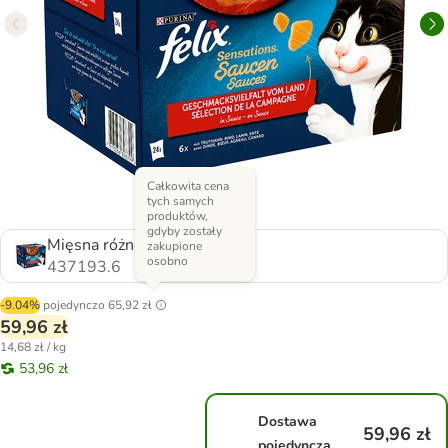
Całkowita cena
tych samych
produktów,
gdyby zostały
Mięsna różnorodność
zakupione
osobno
437193.6
-9.04%
pojedynczo
65,92 zł
59,96 zł
14,68 zł / kg
53,96 zł
Dostawa
59,96 zł
pojedyncza