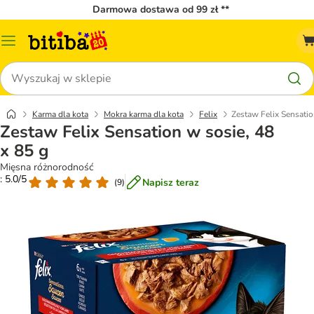
Darmowa dostawa od 99 zł **
Menu
katalogu
Szukaj
Karma dla kota
Mokra karma dla kota
Felix
Zestaw Felix Sensatio
Zestaw Felix Sensation w sosie, 48
x 85 g
Mięsna różnorodność
: 5.0/5
Napisz teraz
(
9
)