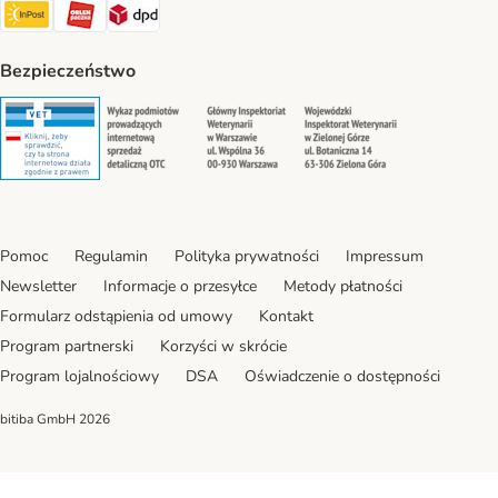
InPost Shipping Method
ORLEN Paczka. Shipping Method
DPD Shipping Method
Bezpieczeństwo
Security
Security
Security
Security
Pomoc
Regulamin
Polityka prywatności
Impressum
Newsletter
Informacje o przesyłce
Metody płatności
Formularz odstąpienia od umowy
Kontakt
Program partnerski
Korzyści w skrócie
Program lojalnościowy
DSA
Oświadczenie o dostępności
bitiba GmbH
2026