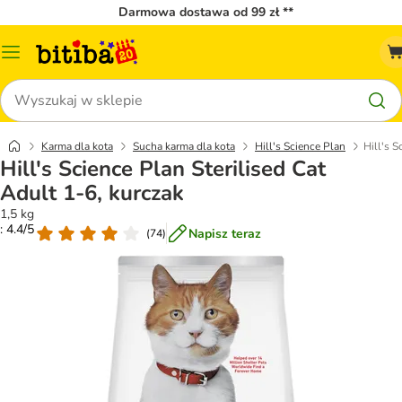
Darmowa dostawa od 99 zł **
Menu
katalogu
Szukaj
Karma dla kota
Sucha karma dla kota
Hill's Science Plan
Hill's S
Hill's Science Plan Sterilised Cat
Adult 1-6, kurczak
1,5 kg
: 4.4/5
Napisz teraz
(
74
)