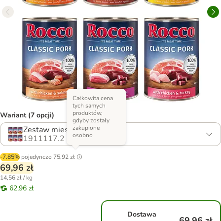
Całkowita cena
tych samych
produktów,
Wariant (7 opcji)
gdyby zostały
zakupione
Zestaw mieszany
osobno
1911117.2
-7.85%
pojedynczo
75,92 zł
69,96 zł
14,56 zł / kg
62,96 zł
Dostawa
69,96 zł