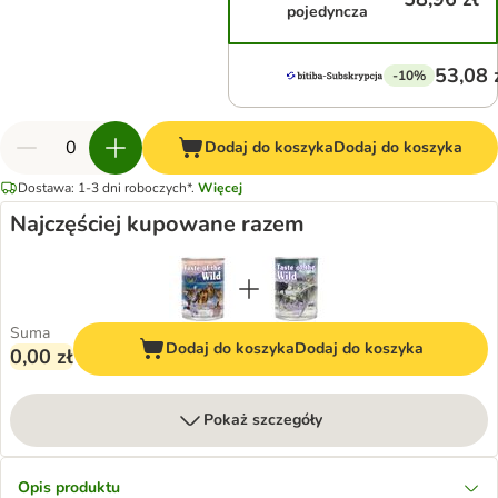
pojedyncza
53,08 
-10%
Dodaj do koszyka
Dodaj do koszyka
Dostawa: 1-3 dni roboczych*.
Więcej
Najczęściej kupowane razem
Suma
Dodaj do koszyka
Dodaj do koszyka
0,00 zł
Pokaż szczegóły
Opis produktu