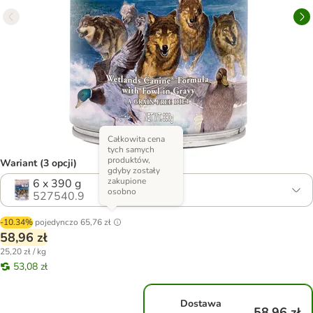
Całkowita cena
tych samych
produktów,
Wariant (3 opcji)
gdyby zostały
zakupione
6 x 390 g
osobno
527540.9
-10.34%
pojedynczo
65,76 zł
58,96 zł
25,20 zł / kg
53,08 zł
Dostawa
58,96 zł