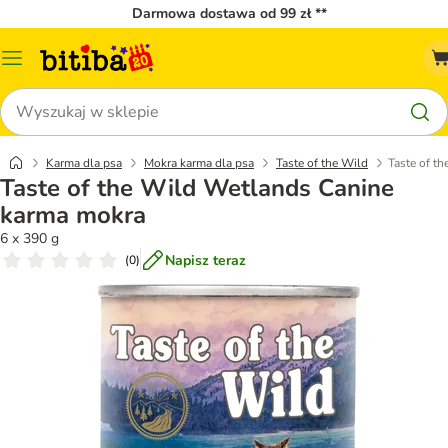
Darmowa dostawa od 99 zł **
Menu
katalogu
Szukaj
Karma dla psa
Mokra karma dla psa
Taste of the Wild
Taste of t
Taste of the Wild Wetlands Canine
karma mokra
6 x 390 g
Napisz teraz
(
0
)