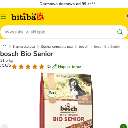
Darmowa dostawa od 99 zł **
Menu
katalogu
Szukaj
Karma dla psa
Sucha karma dla psa
bosch
bosch Bio Senior
bosch Bio Senior
11,5 kg
: 5.0/5
Napisz teraz
(
2
)