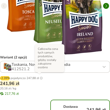
Całkowita cena
tych samych
produktów,
Wariant (2 opcji)
gdyby zostały
zakupione
Toskania, Nowa Zelandia, Irlandia
osobno
412521.2
-2.39%
pojedynczo
247,88 zł
241,96 zł
20,16 zł / kg
217,76 zł
Dostawa
241,96 zł