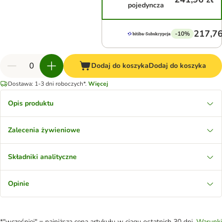
pojedyncza
217,76
-10%
Dodaj do koszyka
Dodaj do koszyka
Dostawa: 1-3 dni roboczych*.
Więcej
Opis produktu
Zalecenia żywieniowe
Składniki analityczne
Opinie
*"wcześniej" = najniższa cena artykułu w ciągu ostatnich 30 dni.
Warunki