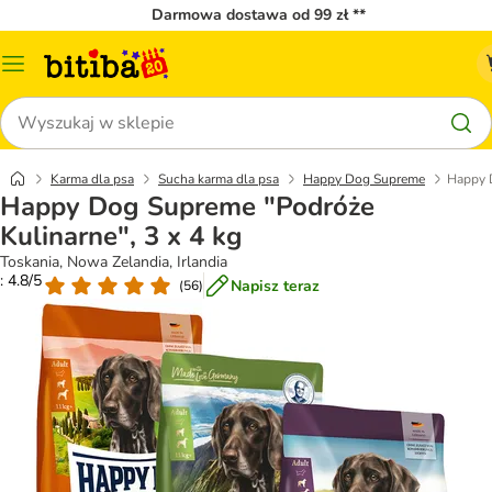
Darmowa dostawa od 99 zł **
Menu
katalogu
Szukaj
Karma dla psa
Sucha karma dla psa
Happy Dog Supreme
Happy D
Happy Dog Supreme "Podróże
Kulinarne", 3 x 4 kg
Toskania, Nowa Zelandia, Irlandia
: 4.8/5
Napisz teraz
(
56
)