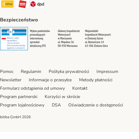
InPost Shipping Method
ORLEN Paczka. Shipping Method
DPD Shipping Method
Bezpieczeństwo
Security
Security
Security
Security
Pomoc
Regulamin
Polityka prywatności
Impressum
Newsletter
Informacje o przesyłce
Metody płatności
Formularz odstąpienia od umowy
Kontakt
Program partnerski
Korzyści w skrócie
Program lojalnościowy
DSA
Oświadczenie o dostępności
bitiba GmbH
2026