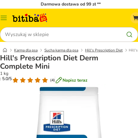
Darmowa dostawa od 99 zł **
Menu
katalogu
Szukaj
Karma dla psa
Sucha karma dla psa
Hill's Prescription Diet
Hill'
Hill's Prescription Diet Derm
Complete Mini
1 kg
: 5.0/5
Napisz teraz
(
4
)