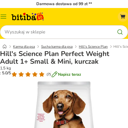
Darmowa dostawa od 99 zł **
Menu
katalogu
Szukaj
Karma dla psa
Sucha karma dla psa
Hill's Science Plan
Hill's Sc
Hill's Science Plan Perfect Weight
Adult 1+ Small & Mini, kurczak
1,5 kg
: 5.0/5
Napisz teraz
(
7
)