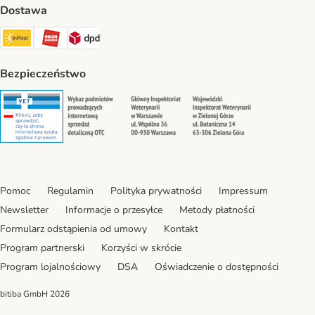
Dostawa
InPost Shipping Method
ORLEN Paczka. Shipping Method
DPD Shipping Method
Bezpieczeństwo
Security
Security
Security
Security
Pomoc
Regulamin
Polityka prywatności
Impressum
Newsletter
Informacje o przesyłce
Metody płatności
Formularz odstąpienia od umowy
Kontakt
Program partnerski
Korzyści w skrócie
Program lojalnościowy
DSA
Oświadczenie o dostępności
bitiba GmbH
2026