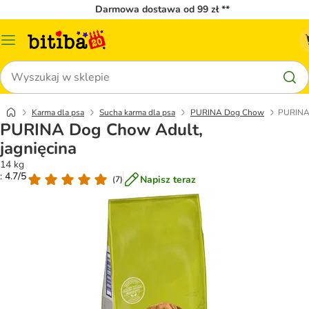
Darmowa dostawa od 99 zł **
Menu
katalogu
Szukaj
Karma dla psa
Sucha karma dla psa
PURINA Dog Chow
PURINA 
PURINA Dog Chow Adult,
jagnięcina
14 kg
: 4.7/5
Napisz teraz
(
7
)