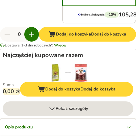
105,28
-10%
Dodaj do koszyka
Dodaj do koszyka
Dostawa: 1-3 dni roboczych*.
Więcej
Najczęściej kupowane razem
Suma
Dodaj do koszyka
Dodaj do koszyka
0,00 zł
Pokaż szczegóły
Opis produktu