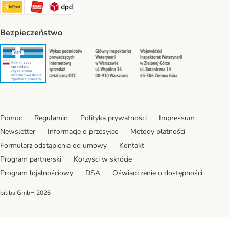
InPost Shipping Method
ORLEN Paczka. Shipping Method
DPD Shipping Method
Bezpieczeństwo
Security
Security
Security
Security
Pomoc
Regulamin
Polityka prywatności
Impressum
Newsletter
Informacje o przesyłce
Metody płatności
Formularz odstąpienia od umowy
Kontakt
Program partnerski
Korzyści w skrócie
Program lojalnościowy
DSA
Oświadczenie o dostępności
bitiba GmbH
2026