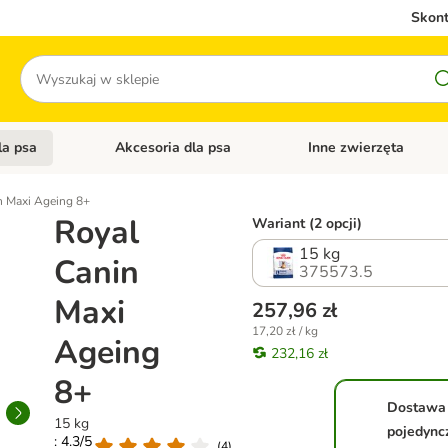
Skont
Szukaj
la psa
Akcesoria dla psa
Inne zwierzęta
 kategorii: Akcesoria dla kota
Otwórz menu kategorii: Karma dla psa
Otwórz menu kategorii: A
n Maxi Ageing 8+
Royal
Wariant (2 opcji)
15 kg
Canin
375573.5
Maxi
257,96 zł
17,20 zł / kg
Ageing
232,16 zł
8+
Dostawa
15 kg
pojedync
: 4.3/5
(
4
)