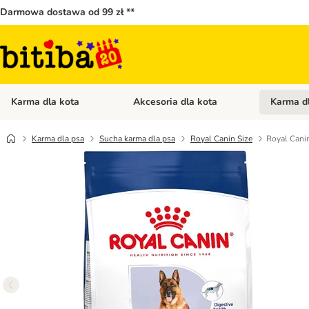
Darmowa dostawa od 99 zł **
Karma dla kota
Akcesoria dla kota
Karma d
Otwórz menu kategorii: Karma dla kota
Otwórz menu
Karma dla psa
Sucha karma dla psa
Royal Canin Size
Royal Cani