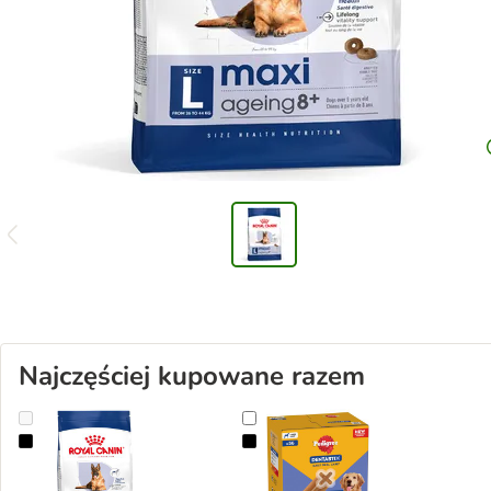
Najczęściej kupowane razem
Royal Canin Maxi Ageing 8+
Zestaw Pedigree DentaStix Maxi, 