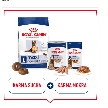
żucia.