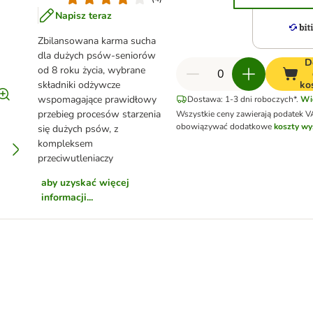
Napisz teraz
Zbilansowana karma sucha
dla dużych psów-seniorów
D
od 8 roku życia, wybrane
składniki odżywcze
ko
wspomagające prawidłowy
Dostawa: 1-3 dni roboczych*.
Wi
przebieg procesów starzenia
Wszystkie ceny zawierają podatek V
obowiązywać dodatkowe
koszty wy
się dużych psów, z
kompleksem
przeciwutleniaczy
aby uzyskać więcej
informacji...
56 sztuk