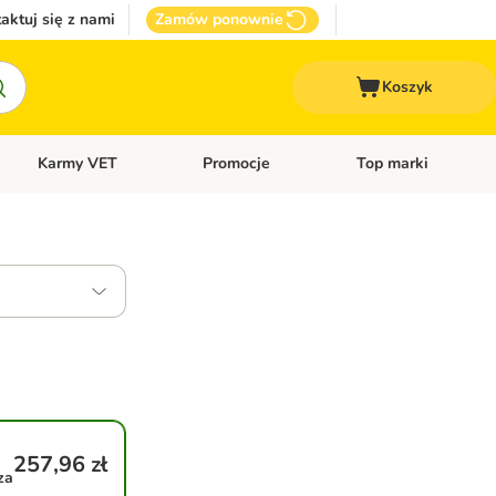
aktuj się z nami
Zamów ponownie
Koszyk
Karmy VET
Promocje
Top marki
kcesoria dla psa
Otwórz menu kategorii: Inne zwierzęta
Otwórz menu kategorii: Karmy VET
Otwórz menu kategorii
257,96 zł
za