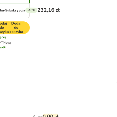
232,16 zł
-10%
odaj
Dodaj
do
do
szyka
koszyka
ęcej
AT
Mogą
syłki
.
0,00 zł
Suma