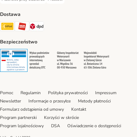
Płatność przy odbiorze Payment Method
Przelew Payment Method
Dostawa
InPost Shipping Method
ORLEN Paczka. Shipping Method
DPD Shipping Method
Bezpieczeństwo
Security
Security
Security
Security
Pomoc
Regulamin
Polityka prywatności
Impressum
Newsletter
Informacje o przesyłce
Metody płatności
Formularz odstąpienia od umowy
Kontakt
Program partnerski
Korzyści w skrócie
Program lojalnościowy
DSA
Oświadczenie o dostępności