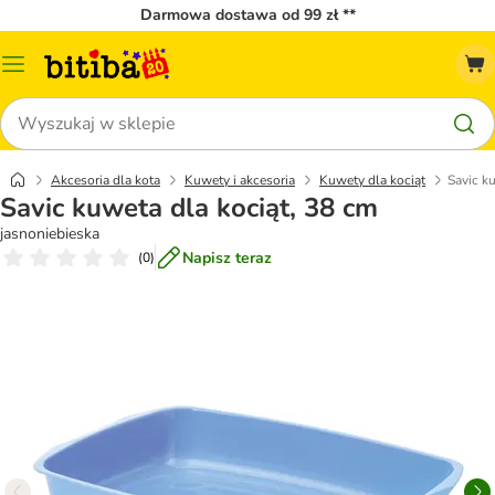
Darmowa dostawa od 99 zł **
Menu
katalogu
Szukaj
Akcesoria dla kota
Kuwety i akcesoria
Kuwety dla kociąt
Savic k
Savic kuweta dla kociąt, 38 cm
jasnoniebieska
Napisz teraz
(
0
)