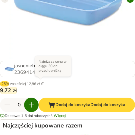
Najniższa cena w
jasnoniebieska
ciągu 30 dni
przed obniżką
2369414.0
-25%
wcześniej
12,96 zł
9,72 zł
Dodaj do koszyka
Dodaj do koszyka
Dostawa: 1-3 dni roboczych*.
Więcej
Najczęściej kupowane razem