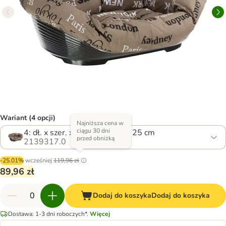
Wariant (4 opcji)
Najniższa cena w
ciągu 30 dni
4: dł. x szer. x wys.: 64 x 48 x 25 cm
przed obniżką
2139317.0
-25.01%
wcześniej
119,96 zł
89,96 zł
Dodaj do koszyka
Dodaj do koszyka
Dostawa: 1-3 dni roboczych*.
Więcej