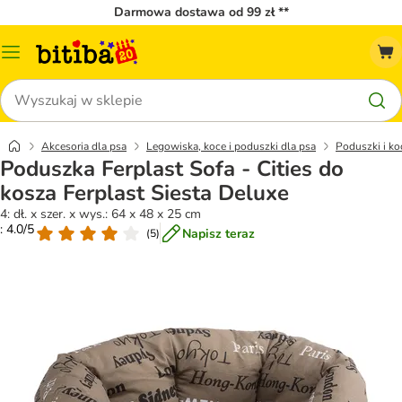
Darmowa dostawa od 99 zł **
Menu
katalogu
Szukaj
Akcesoria dla psa
Legowiska, koce i poduszki dla psa
Poduszki i ko
Poduszka Ferplast Sofa - Cities do
kosza Ferplast Siesta Deluxe
4: dł. x szer. x wys.: 64 x 48 x 25 cm
: 4.0/5
Napisz teraz
(
5
)