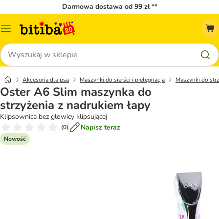
Darmowa dostawa od 99 zł **
Menu
katalogu
Szukaj
Akcesoria dla psa
Maszynki do sierści i pielęgnacja
Maszynki do str
Oster A6 Slim maszynka do
strzyżenia z nadrukiem łapy
Klipsownica bez głowicy klipsującej
Napisz teraz
(
0
)
Nowość