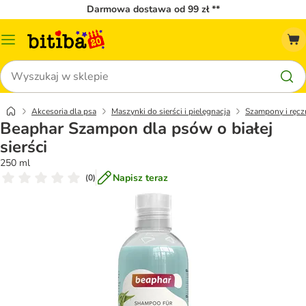
Darmowa dostawa od 99 zł **
Menu
katalogu
Szukaj
Akcesoria dla psa
Maszynki do sierści i pielęgnacja
Szampony i ręcz
Beaphar Szampon dla psów o białej
sierści
250 ml
Napisz teraz
(
0
)