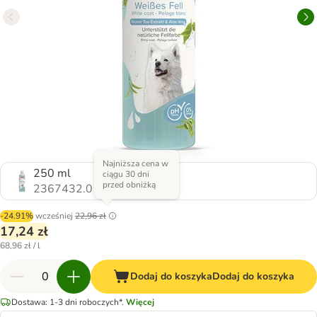
Najniższa cena w
250 ml
ciągu 30 dni
przed obniżką
2367432.0
-24.91%
wcześniej
22,96 zł
17,24 zł
68,96 zł / l
Dodaj do koszyka
Dodaj do koszyka
Dostawa: 1-3 dni roboczych*.
Więcej