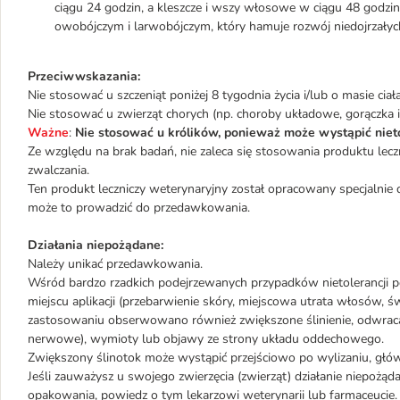
ciągu 24 godzin, a kleszcze i wszy włosowe w ciągu 48 godzi
owobójczym i larwobójczym, który hamuje rozwój niedojrzał
Przeciwwskazania:
Nie stosować u szczeniąt poniżej 8 tygodnia życia i/lub o masie ci
Nie stosować u zwierząt chorych (np. choroby układowe, gorączka 
Ważne
:
Nie stosować u królików, ponieważ może wystąpić nieto
Ze względu na brak badań, nie zaleca się stosowania produktu le
zwalczania.
Ten produkt leczniczy weterynaryjny został opracowany specjalnie 
może to prowadzić do przedawkowania.
Działania niepożądane:
Należy unikać przedawkowania.
Wśród bardzo rzadkich podejrzewanych przypadków nietolerancji p
miejscu aplikacji (przebarwienie skóry, miejscowa utrata włosów, 
zastosowaniu obserwowano również zwiększone ślinienie, odwraca
nerwowe), wymioty lub objawy ze strony układu oddechowego.
Zwiększony ślinotok może wystąpić przejściowo po wylizaniu, głó
Jeśli zauważysz u swojego zwierzęcia (zwierząt) działanie niepożąd
opakowania, powiedz o tym lekarzowi weterynarii lub farmaceucie.