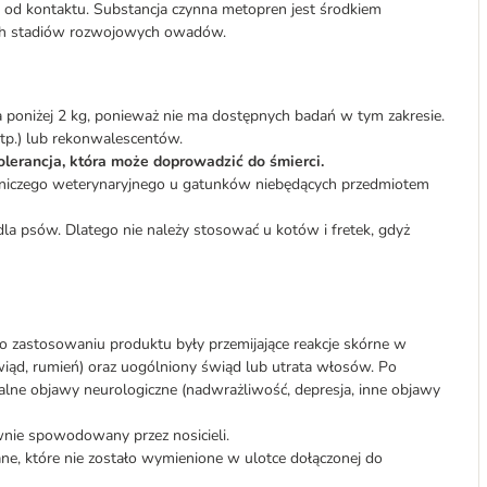
n od kontaktu. Substancja czynna metopren jest środkiem
ych stadiów rozwojowych owadów.
ała poniżej 2 kg, ponieważ nie ma dostępnych badań w tym zakresie.
itp.) lub rekonwalescentów.
lerancja, która może doprowadzić do śmierci.
czniczego weterynaryjnego u gatunków niebędących przedmiotem
dla psów. Dlatego nie należy stosować u kotów i fretek, gdyż
o zastosowaniu produktu były przemijające reakcje skórne w
świąd, rumień) oraz uogólniony świąd lub utrata włosów. Po
lne objawy neurologiczne (nadwrażliwość, depresja, inne objawy
wnie spowodowany przez nosicieli.
ane, które nie zostało wymienione w ulotce dołączonej do