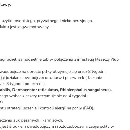
stawy:
do użytku osobistego, prywatnego i niekomercyjnego.
duktu jest zagwarantowany.
acji pcheł, samodzielnie lub w połączeniu z infestacją kleszczy i/lub
wadobójcze na dorosłe pchły utrzymuje się przez 8 tygodni.
j (działanie owobójcze) oraz larw i poczwarek (działanie
zez 8 tygodni po leczeniu.
abilis, Dermacentor reticulatus, Rhipicephalus sanguineus).
nego wobec kleszczy utrzymuje się do 4 tygodni.
).
strategii leczenia i kontroli alergii na pchły (FAD).
czeniu suk ciężarnych i karmiących.
l jest środkiem owadobójczym i roztoczobójczym, zabija pchły w