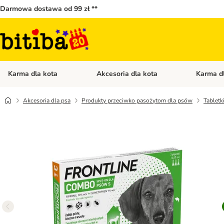
Darmowa dostawa od 99 zł **
Karma dla kota
Akcesoria dla kota
Karma d
Otwórz menu kategorii: Karma dla kota
Otwórz menu
Akcesoria dla psa
Produkty przeciwko pasożytom dla psów
Tabletk