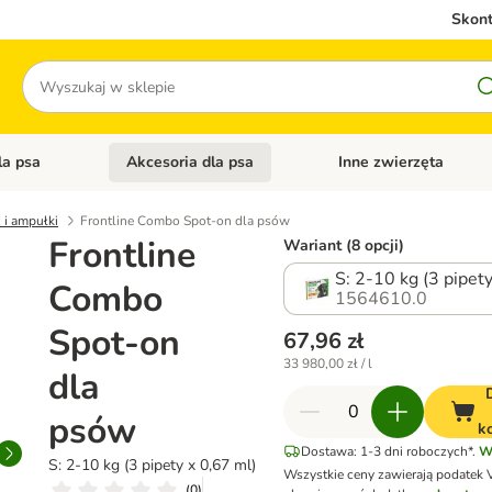
Skont
Szukaj
la psa
Akcesoria dla psa
Inne zwierzęta
 kategorii: Akcesoria dla kota
Otwórz menu kategorii: Karma dla psa
Otwórz menu kategorii: A
i i ampułki
Frontline Combo Spot-on dla psów
Frontline
Wariant (8 opcji)
S: 2-10 kg (3 pipet
Combo
1564610.0
Spot-on
67,96 zł
33 980,00 zł / l
dla
psów
k
Dostawa: 1-3 dni roboczych*.
W
S: 2-10 kg (3 pipety x 0,67 ml)
Wszystkie ceny zawierają podatek 
(
0
)