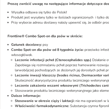
Proszę zwrócić uwagę na następujące informacje dotyczące do
Wysyłka odbywa się tylko do Polski!
Produkt jest wysyłany tylko w ilościach ograniczonych i tylko 
Przy wyborze adresu dostawy należy upewnić się, że odbiór pro
Frontline® Combo Spot-on dla psów w skrócie:
Gatunek docelowy:
psy
Combo Spot-on dla psów od 8 tygodnia życia:
przeciwko infest
włosogłówek.
Leczenie infestacji pcheł (Ctenocephalides spp.)
Działanie o
Zapobiega się rozmnażaniu pcheł poprzez hamowanie rozwoju ja
larwobójcze) pochodzących ze złożonych jaj dorosłych pcheł pr
Leczenie inwazji kleszczy (Ixodes ricinus, Dermacentor vari
Skuteczność akarycystyczna produktu leczniczego weterynaryj
Leczenie zakażenia wszami włosowymi (Trichodectes canis
Stosowanie produktu leczniczego weterynaryjnego jako elementu 
Dalsze informacje:
Stosowanie w okresie ciąży i laktacji:
nie ma ograniczeń w le
Właściwości farmakodynamiczne:
Substancja czynna fiproni