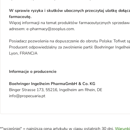
W sprawie ryzyka i skutków ubocznych przeczytaj ulotkę dołącz
farmaceutę.
Więcej informacji na temat produktów farmaceutycznych sprzedaw
adresem: e-pharmacy@zooplus.com.
Posiadacz pozwolenia na dopuszczenie do obrotu Polska: Tofivet s
Producent odpowiedzialny za zwolnienie partii: Boehringer Ingel
Lyon, FRANCJA
Informacje o producencie
Boehringer Ingelheim PharmaGmbH & Co. KG
Binger Strasse 173, 55216, Ingelheim am Rhein, DE
info@propecuaria.pt
*"wcześniej" = najniższa cena artykułu w ciągu ostatnich 30 dni.
Warunki