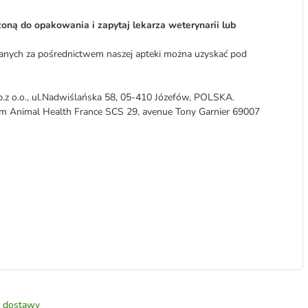
oną do opakowania i zapytaj lekarza weterynarii lub
anych za pośrednictwem naszej apteki można uzyskać pod
p.z o.o., ul.Nadwiślańska 58, 05-410 Józefów, POLSKA.
heim Animal Health France SCS 29, avenue Tony Garnier 69007
 dostawy