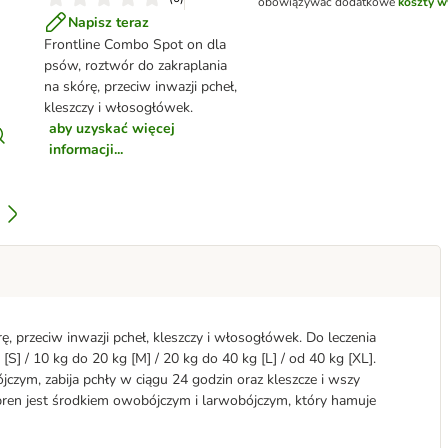
obowiązywać dodatkowe
koszty w
Napisz teraz
Frontline Combo Spot on dla
psów, roztwór do zakraplania
na skórę, przeciw inwazji pcheł,
kleszczy i włosogłówek.
aby uzyskać więcej
informacji...
, przeciw inwazji pcheł, kleszczy i włosogłówek. Do leczenia
[S] / 10 kg do 20 kg [M] / 20 kg do 40 kg [L] / od 40 kg [XL].
czym, zabija pchły w ciągu 24 godzin oraz kleszcze i wszy
ren jest środkiem owobójczym i larwobójczym, który hamuje