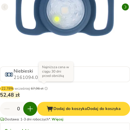
Najniższa cena w
Niebieski
ciągu 30 dni
przed obniżką
2161094.0
-22.78%
wcześniej
67,96 zł
52,48 zł
Dodaj do koszyka
Dodaj do koszyka
Dostawa: 1-3 dni roboczych*.
Więcej