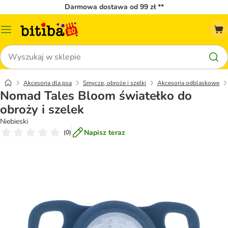
Darmowa dostawa od 99 zł **
Menu
katalogu
Szukaj
Akcesoria dla psa
Smycze, obroże i szelki
Akcesoria odblaskowe
Nomad Tales Bloom światełko do
obroży i szelek
Niebieski
Napisz teraz
(
0
)