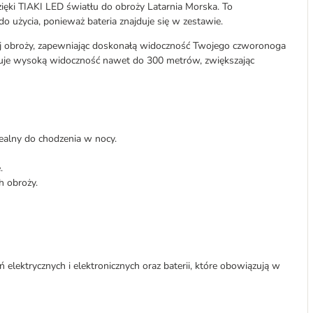
ęki TIAKI LED światłu do obroży Latarnia Morska. To
do użycia, ponieważ bateria znajduje się w zestawie.
j obroży, zapewniając doskonałą widoczność Twojego czworonoga
tuje wysoką widoczność nawet do 300 metrów, zwiększając
ealny do chodzenia w nocy.
.
h obroży.
eń elektrycznych i elektronicznych oraz baterii, które obowiązują w
___________________