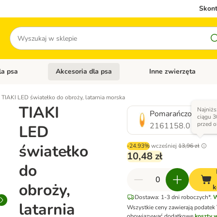
Skont
Szukaj
la psa
Akcesoria dla psa
Inne zwierzęta
 kategorii: Akcesoria dla kota
Otwórz menu kategorii: Karma dla psa
Otwórz menu kategorii: A
TIAKI LED światełko do obroży, latarnia morska
TIAKI
Najniżs
Pomarańczowy
ciągu 3
przed o
2161158.0
LED
światełko
-24.93%
wcześniej
13,96 zł
10,48 zł
do
obroży,
k
Dostawa: 1-3 dni roboczych*.
W
latarnia
Wszystkie ceny zawierają podatek
obowiązywać dodatkowe
koszty w