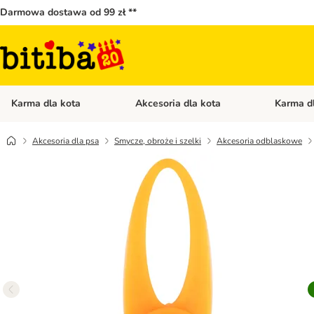
Darmowa dostawa od 99 zł **
Karma dla kota
Akcesoria dla kota
Karma d
Otwórz menu kategorii: Karma dla kota
Otwórz menu
Akcesoria dla psa
Smycze, obroże i szelki
Akcesoria odblaskowe