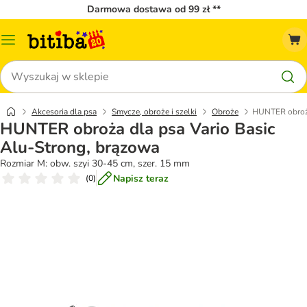
Darmowa dostawa od 99 zł **
Menu
katalogu
Szukaj
Akcesoria dla psa
Smycze, obroże i szelki
Obroże
HUNTER obroża
HUNTER obroża dla psa Vario Basic
Alu-Strong, brązowa
Rozmiar M: obw. szyi 30-45 cm, szer. 15 mm
Napisz teraz
(
0
)