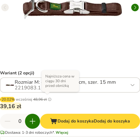
Wariant (2 opcji)
Najniższa cena w
ciągu 30 dni
Rozmiar M: obw. szyi 30-45 cm, szer. 15 mm
przed obniżką
2219083.1
-20.02%
wcześniej
48,96 zł
39,16 zł
Dodaj do koszyka
Dodaj do koszyka
Dostawa: 1-3 dni roboczych*.
Więcej