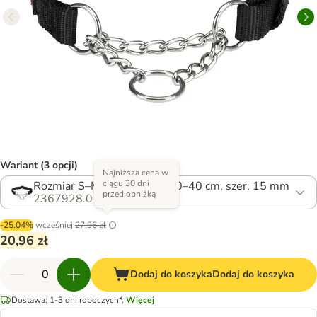
Wariant (3 opcji)
Najniższa cena w
ciągu 30 dni
Rozmiar S–M: obwód szyi: 30–40 cm, szer. 15 mm
przed obniżką
2367928.0
-25.04%
wcześniej
27,96 zł
20,96 zł
Dodaj do koszyka
Dodaj do koszyka
Dostawa: 1-3 dni roboczych*.
Więcej