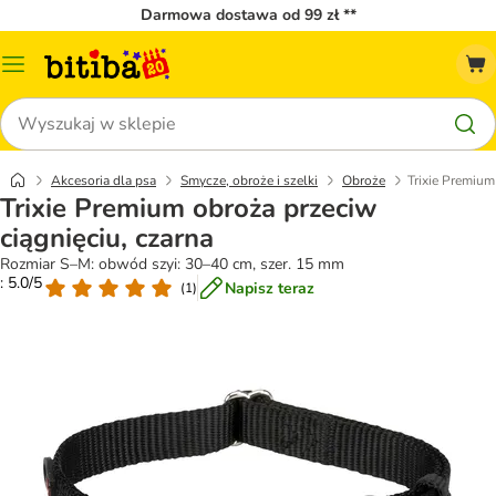
Darmowa dostawa od 99 zł **
Menu
katalogu
Szukaj
Akcesoria dla psa
Smycze, obroże i szelki
Obroże
Trixie Premium
Trixie Premium obroża przeciw
ciągnięciu, czarna
Rozmiar S–M: obwód szyi: 30–40 cm, szer. 15 mm
: 5.0/5
Napisz teraz
(
1
)