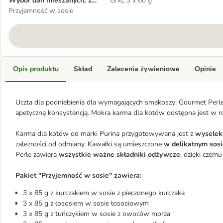
Wybór dań mieszanych, 12
Grill, 3 x 60 g
x 85 g
Przyjemność w sosie
Opis produktu
Skład
Zalecenia żywieniowe
Opinie
Uczta dla podniebienia dla wymagających smakoszy: Gourmet Per
apetyczną konsystencją. Mokra karma dla kotów dostępna jest w ró
Karma dla kotów od marki Purina przygotowywana jest z 
wyselek
zależności od odmiany. Kawałki są umieszczone 
w delikatnym sosi
Perle zawiera 
wszystkie ważne składniki odżywcze
, dzięki czem
Pakiet "Przyjemność w sosie" zawiera:
3 x 85 g z kurczakiem w sosie z pieczonego kurczaka
3 x 85 g z łososiem w sosie łososiowym
3 x 85 g z tuńczykiem w sosie z owoców morza