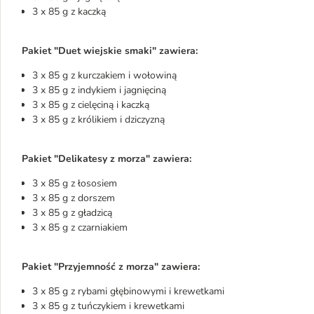
3 x 85 g z kaczką
Pakiet "Duet wiejskie smaki" zawiera:
3 x 85 g z kurczakiem i wołowiną
3 x 85 g z indykiem i jagnięciną
3 x 85 g z cielęciną i kaczką
3 x 85 g z królikiem i dziczyzną
Pakiet "Delikatesy z morza" zawiera:
3 x 85 g z łososiem
3 x 85 g z dorszem
3 x 85 g z gładzicą
3 x 85 g z czarniakiem
Pakiet "Przyjemność z morza" zawiera:
3 x 85 g z rybami głębinowymi i krewetkami
3 x 85 g z tuńczykiem i krewetkami