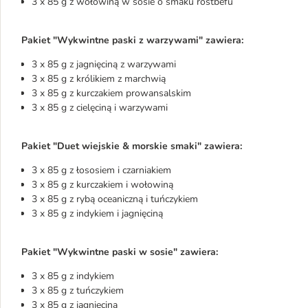
3 x 85 g z wołowiną w sosie o smaku rostbefu
Pakiet "Wykwintne paski z warzywami" zawiera:
3 x 85 g z jagnięciną z warzywami
3 x 85 g z królikiem z marchwią
3 x 85 g z kurczakiem prowansalskim
3 x 85 g z cielęciną i warzywami
Pakiet "Duet wiejskie & morskie smaki" zawiera:
3 x 85 g z łososiem i czarniakiem
3 x 85 g z kurczakiem i wołowiną
3 x 85 g z rybą oceaniczną i tuńczykiem
3 x 85 g z indykiem i jagnięciną
Pakiet "Wykwintne paski w sosie" zawiera:
3 x 85 g z indykiem
3 x 85 g z tuńczykiem
3 x 85 g z jagnięciną