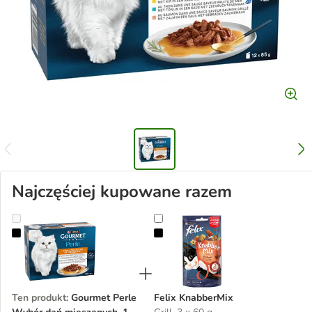
Najczęściej kupowane razem
Gourmet Perle Wybór dań mieszanych, 12 x 85 g
Felix KnabberMix
Ten produkt
:
Gourmet Perle
Felix KnabberMix