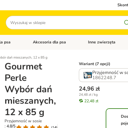
Skont
Szukaj
la psa
Akcesoria dla psa
Inne zwierzęta
 kategorii: Akcesoria dla kota
Otwórz menu kategorii: Karma dla psa
Otwórz menu kategorii: A
bór dań mieszanych, 12 x 85 g
Gourmet
Wariant (7 opcji)
Przyjemność w s
Perle
1862248.7
Wybór dań
24,96 zł
24,48 zł / kg
mieszanych,
22,48 zł
12 x 85 g
Do
Przyjemność w sosie
poj
: 4.8/5
(
14
)