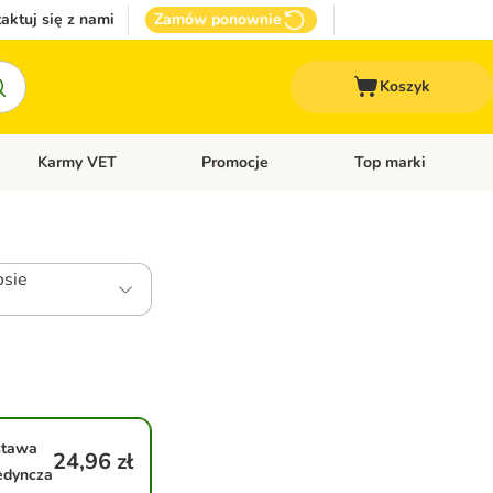
aktuj się z nami
Zamów ponownie
Koszyk
Karmy VET
Promocje
Top marki
kcesoria dla psa
Otwórz menu kategorii: Inne zwierzęta
Otwórz menu kategorii: Karmy VET
Otwórz menu kategorii
osie
stawa
24,96 zł
edyncza