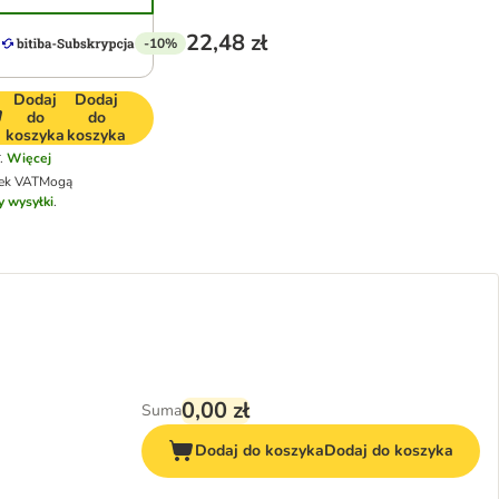
22,48 zł
-10%
Dodaj
Dodaj
do
do
koszyka
koszyka
.
Więcej
tek VAT
Mogą
y wysyłki
.
0,00 zł
Suma
Dodaj do koszyka
Dodaj do koszyka