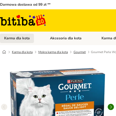
Darmowa dostawa od 99 zł **
Karma dla kota
Akcesoria dla kota
Karma d
Otwórz menu kategorii: Karma dla kota
Otwórz menu
Karma dla kota
Mokra karma dla kota
Gourmet
Gourmet Perle Wy