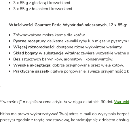
3 x 85 g z gładzicą i krewetkami
3 x 85 g z łososiem i krewerkami
Właściwości Gourmet Perle Wybór dań mieszanych, 12 x 85 g:
Zrównoważona mokra karma dla kotów.
Pyszne receptury:
delikatne kawałki ryby lub mięsa w pysznym s
Więcej różnorodności:
dostępne różne wykwintne warianty.
Skład bogaty w substancje witalne:
zawiera wszystkie ważne sk
Bez
sztucznych barwników, aromatów i konserwantów.
Wysoka akceptacja:
dobrze przyjmowana przez wiele kotów.
Praktyczne saszetki:
łatwe porcjowanie, świeża przyjemność z 
*"wcześniej" = najniższa cena artykułu w ciągu ostatnich 30 dni.
Warunki
bitiba ma prawo wykorzystywać Twój adres e-mail do wysyłania bezpośr
przesyłu zgodnie z taryfą podstawową, kontaktując się z działem obsługi 