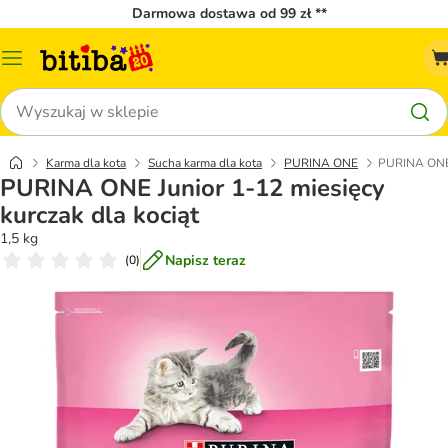
Darmowa dostawa od 99 zł **
Menu
katalogu
Szukaj
Karma dla kota
Sucha karma dla kota
PURINA ONE
PURINA ONE J
PURINA ONE Junior 1-12 miesięcy
kurczak dla kociąt
1,5 kg
Napisz teraz
(
0
)