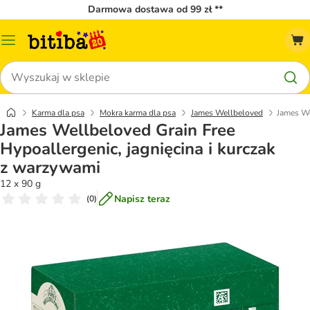
Darmowa dostawa od 99 zł **
Menu
katalogu
Szukaj
Karma dla psa
Mokra karma dla psa
James Wellbeloved
James We
James Wellbeloved Grain Free
Hypoallergenic, jagnięcina i kurczak
z warzywami
12 x 90 g
Napisz teraz
(
0
)