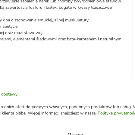
b przewlekłe zapalenia nerek lub choroby zwyrodnieniowe stawów.
ską zawartością fosforu i białek, bogata w kwasy tłuszczowe
dba o zachowanie smukłej, silnej muskulatury.
 apetycie.
ej oraz mazi stawowej.
rałami, elementami śladowymi oraz beta-karotenem i naturalnymi
 dostawy
ednich ofert dotyczących własnych, podobnych produktów lub usług. W 
klienta bitiba. Więcej informacji znajdziesz w naszej
Polityka prywatnośc
Okazje