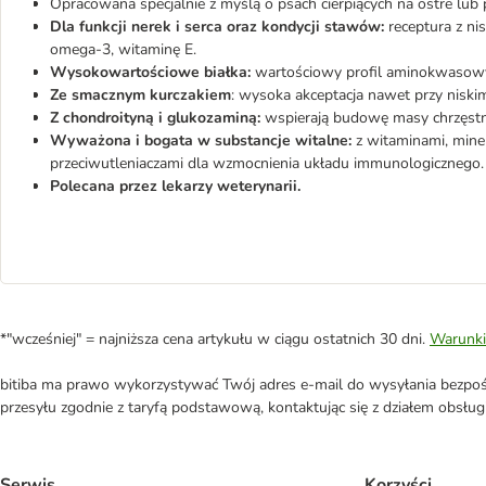
Opracowana specjalnie z myślą o psach cierpiących na ostre lu
Dla funkcji nerek i serca oraz kondycji stawów:
receptura z ni
omega-3, witaminę E.
Wysokowartościowe białka:
wartościowy profil aminokwasowy 
Ze smacznym kurczakiem
: wysoka akceptacja nawet przy niskim
Z chondroityną i glukozaminą:
wspierają budowę masy chrzęstn
Wyważona i bogata w substancje witalne:
z witaminami, mine
przeciwutleniaczami dla wzmocnienia układu immunologicznego.
Polecana przez lekarzy weterynarii.
*"wcześniej" = najniższa cena artykułu w ciągu ostatnich 30 dni.
Warunki
bitiba ma prawo wykorzystywać Twój adres e-mail do wysyłania bezpośr
przesyłu zgodnie z taryfą podstawową, kontaktując się z działem obsługi 
Serwis
Korzyści