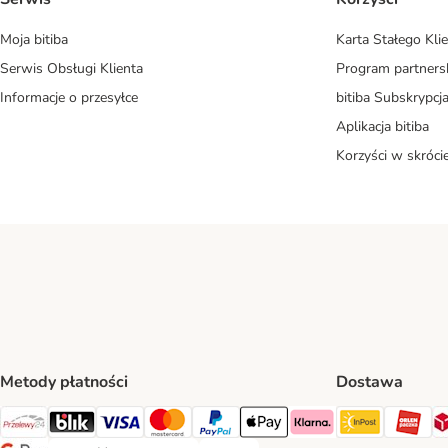
Moja bitiba
Karta Stałego Kli
Serwis Obsługi Klienta
Program partners
Informacje o przesyłce
bitiba Subskrypcj
Aplikacja bitiba
Korzyści w skróci
Metody płatności
Dostawa
InPost Sh
OR
Przelewy24 Payment Method
Blik Payment Method
VISA Payment Method
MasterCard Payment Method
PayPal Payment Method
Apple Pay Payment Method
Klarna Payment Method