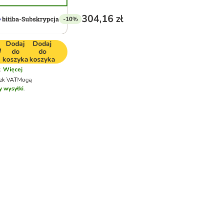
304,16 zł
-10%
Dodaj
Dodaj
do
do
koszyka
koszyka
.
Więcej
tek VAT
Mogą
y wysyłki
.