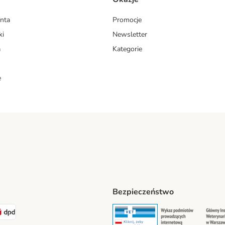
enta
Promocje
ki
Newsletter
a
Kategorie
e
Bezpieczeństwo
ipping Method
LEN Paczka. Shipping Method
DPD Shipping Method
Security
Securit