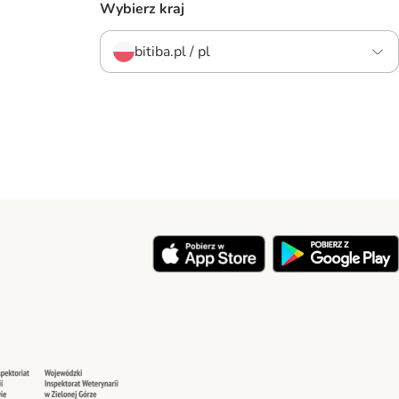
Wybierz kraj
bitiba.pl / pl
y
Security
Security