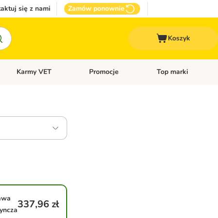
aktuj się z nami
Zamów ponownie
Koszyk
Karmy VET
Promocje
Top marki
kcesoria dla psa
Otwórz menu kategorii: Inne zwierzęta
Otwórz menu kategorii: Karmy VET
Otwórz menu kategorii
awa
337,96 zł
yncza