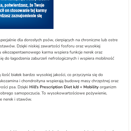
ecjalnie dla dorosłych psów, cierpiących na chroniczne lub ostre
tawów. Dzięki niskiej zawartości fosforu oraz wysokiej
 eikozapentaenowego karma wspiera funkcje nerek oraz
ę do łagodzenia zaburzeń nefrologicznych i wspiera mobilność
ść białek bardzo wysokiej jakości, co przyczynia się do
glukozamina i chondroityna wspierają budowę masy chrzęstnej oraz
ości psa. Dzięki
Hill's Prescription Diet k/d + Mobility
organizm
 dobrego samopoczucia. To wysokowartościowe pożywienie,
ie nerek i stawów.