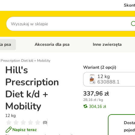
Skont
Szukaj
la psa
Akcesoria dla psa
Inne zwierzęta
 kategorii: Akcesoria dla kota
Otwórz menu kategorii: Karma dla psa
Otwórz menu kategorii: A
s Prescription Diet k/d + Mobility
Hill's
Wariant (2 opcji)
12 kg
Prescription
630888.1
Diet k/d +
337,96 zł
28,16 zł / kg
Mobility
304,16 zł
12 kg
(
0
)
Dost
Napisz teraz
pojed