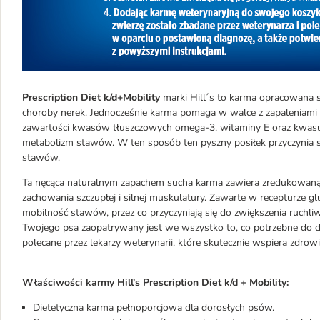
Prescription Diet k/d+Mobility
marki Hill´s to karma opracowana sp
choroby nerek. Jednocześnie karma pomaga w walce z zapaleniami s
zawartości kwasów tłuszczowych omega-3, witaminy E oraz kwasu
metabolizm stawów. W ten sposób ten pyszny posiłek przyczynia si
stawów.
Ta nęcąca naturalnym zapachem sucha karma zawiera zredukowaną ilo
zachowania szczupłej i silnej muskulatury. Zawarte w recepturze 
mobilność stawów, przez co przyczyniają się do zwiększenia ruchliw
Twojego psa zaopatrywany jest we wszystko to, co potrzebne do
polecane przez lekarzy weterynarii, które skutecznie wspiera zdrow
Właściwości karmy Hill's Prescription Diet k/d + Mobility:
Dietetyczna karma pełnoporcjowa dla dorosłych psów.