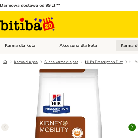
Darmowa dostawa od 99 zł **
Karma dla kota
Akcesoria dla kota
Karma d
Otwórz menu kategorii: Karma dla kota
Otwórz menu
Karma dla psa
Sucha karma dla psa
Hill's Prescription Diet
Hill'