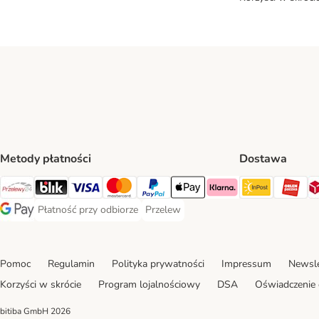
Metody płatności
Dostawa
InPost Sh
OR
Przelewy24 Payment Method
Blik Payment Method
VISA Payment Method
MasterCard Payment Method
PayPal Payment Method
Apple Pay Payment Method
Klarna Payment Method
Płatność przy odbiorze
Przelew
Płatność przy odbiorze Payment Method
Przelew Payment Method
Google Pay Payment Method
Pomoc
Regulamin
Polityka prywatności
Impressum
Newsle
Korzyści w skrócie
Program lojalnościowy
DSA
Oświadczenie 
bitiba GmbH
2026