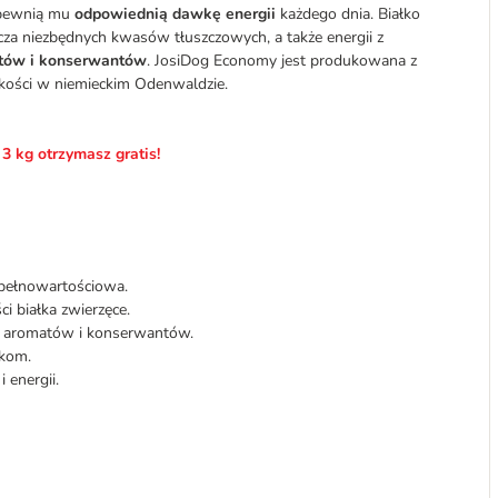
apewnią mu
odpowiednią dawkę energii
każdego dnia. Białko
cza niezbędnych kwasów tłuszczowych, a także energii z
tów i konserwantów
. JosiDog Economy jest produkowana z
kości w niemieckim Odenwaldzie.
 3 kg otrzymasz gratis!
 pełnowartościowa.
ci białka zwierzęce.
w, aromatów i konserwantów.
ikom.
 energii.