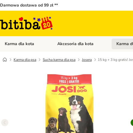
Darmowa dostawa od 99 zł **
Karma dla kota
Akcesoria dla kota
Karma d
Otwórz menu kategorii: Karma dla kota
Otwórz menu
Karma dla psa
Sucha karma dla psa
Josera
15 kg + 3 kg gratis! 