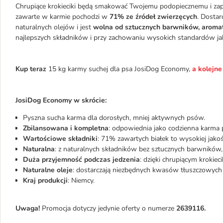
Chrupiące krokieciki będą smakować Twojemu podopiecznemu i z
zawarte w karmie pochodzi w
71% ze źródeł zwierzęcych
. Dostar
naturalnych olejów i jest
wolna od sztucznych barwników, aroma
najlepszych składników i przy zachowaniu wysokich standardów ja
Kup teraz
15 kg karmy suchej dla psa JosiDog Economy,
a kolejne
JosiDog Economy w skrócie:
Pyszna sucha karma dla dorosłych, mniej aktywnych psów.
Zbilansowana i kompletna
: odpowiednia jako codzienna karma
Wartościowe składniki
: 71% zawartych białek to wysokiej jakoś
Naturalna
: z naturalnych składników bez sztucznych barwnikó
Duża przyjemność podczas jedzenia
: dzięki chrupiącym krokiec
Naturalne oleje
: dostarczają niezbędnych kwasów tłuszczowych i
Kraj produkcji
: Niemcy.
Uwaga!
Promocja dotyczy jedynie oferty o numerze
2639116.