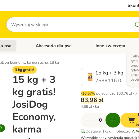
Skont
Szukaj
la psa
Akcesoria dla psa
Inne zwierzęta
 kategorii: Akcesoria dla kota
Otwórz menu kategorii: Karma dla psa
Otwórz menu kategorii: A
Całk
tych
JosiDog Economy, karma sucha, 18 kg
prod
3 kg gratis!
gdyb
15 kg + 3 kg
zaku
15 kg + 3
oso
2639116.0
kg gratis!
-16.67%
pojedynczo
100,76 zł
83,96 zł
JosiDog
4,68 zł / kg
Economy,
k
karma
Dostawa: 1-3 dni roboczych*.
W
Wszystkie ceny zawierają podatek