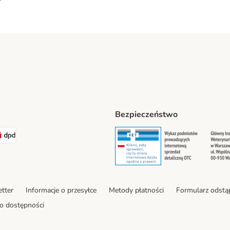
Bezpieczeństwo
ipping Method
LEN Paczka. Shipping Method
DPD Shipping Method
Security
Securit
tter
Informacje o przesyłce
Metody płatności
Formularz odstą
o dostępności