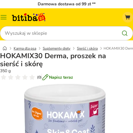
Darmowa dostawa od 99 zł **
Menu
katalogu
Szukaj
Karma dla psa
Suplementy diety
Sierść i skóra
HOKAMIX30 Derma, 
HOKAMIX30 Derma, proszek na
sierść i skórę
350 g
Napisz teraz
(
0
)