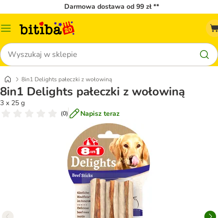
Darmowa dostawa od 99 zł **
Menu
katalogu
Szukaj
8in1 Delights pałeczki z wołowiną
8in1 Delights pałeczki z wołowiną
3 x 25 g
Napisz teraz
(
0
)