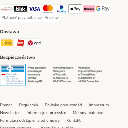
Przelewy24 Payment Method
Blik Payment Method
VISA Payment Method
MasterCard Payment Method
PayPal Payment Method
Apple Pay Payment Method
Klarna Payment Method
Google Pay Paym
Płatność przy odbiorze
Przelew
Płatność przy odbiorze Payment Method
Przelew Payment Method
Dostawa
InPost Shipping Method
ORLEN Paczka. Shipping Method
DPD Shipping Method
Bezpieczeństwo
Security
Security
Security
Security
Pomoc
Regulamin
Polityka prywatności
Impressum
Newsletter
Informacje o przesyłce
Metody płatności
Formularz odstąpienia od umowy
Kontakt