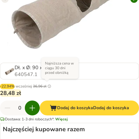
Najniższa cena w
Dł. x Ø: 90 x 25 cm
ciągu 30 dni
przed obniżką
640547.1
-22.94%
wcześniej
36,96 zł
28,48 zł
Dodaj do koszyka
Dodaj do koszyka
Dostawa: 1-3 dni roboczych*.
Więcej
Najczęściej kupowane razem