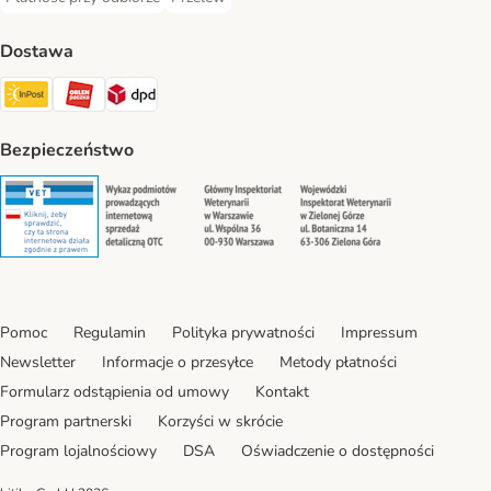
Płatność przy odbiorze Payment Method
Przelew Payment Method
Dostawa
InPost Shipping Method
ORLEN Paczka. Shipping Method
DPD Shipping Method
Bezpieczeństwo
Security
Security
Security
Security
Pomoc
Regulamin
Polityka prywatności
Impressum
Newsletter
Informacje o przesyłce
Metody płatności
Formularz odstąpienia od umowy
Kontakt
Program partnerski
Korzyści w skrócie
Program lojalnościowy
DSA
Oświadczenie o dostępności