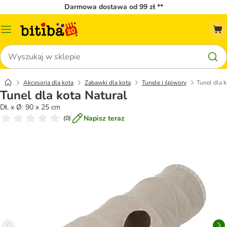
Darmowa dostawa od 99 zł **
Menu
katalogu
Szukaj
Akcesoria dla kota
Zabawki dla kota
Tunele i śpiwory
Tunel dla k
Tunel dla kota Natural
Dł. x Ø: 90 x 25 cm
Napisz teraz
(
0
)