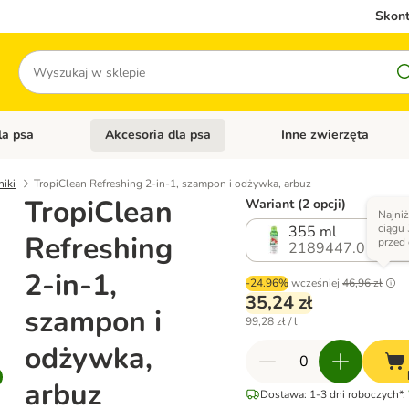
Skont
Szukaj
la psa
Akcesoria dla psa
Inne zwierzęta
 kategorii: Akcesoria dla kota
Otwórz menu kategorii: Karma dla psa
Otwórz menu kategorii: A
niki
TropiClean Refreshing 2-in-1, szampon i odżywka, arbuz
TropiClean
Wariant (2 opcji)
Najni
ciągu 
355 ml
Refreshing
przed
2189447.0
2-in-1,
-24.96%
wcześniej
46,96 zł
35,24 zł
szampon i
99,28 zł / l
odżywka,
arbuz
Dostawa: 1-3 dni roboczych*.