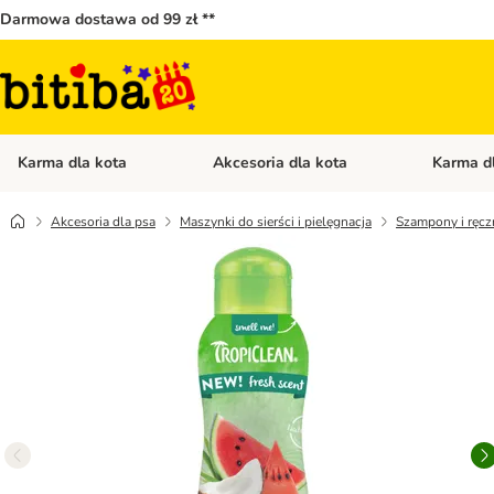
Darmowa dostawa od 99 zł **
Karma dla kota
Akcesoria dla kota
Karma d
Otwórz menu kategorii: Karma dla kota
Otwórz menu
Akcesoria dla psa
Maszynki do sierści i pielęgnacja
Szampony i ręcz