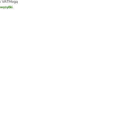
k VAT
Mogą
 wysyłki
.