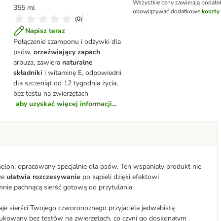
Wszystkie ceny zawierają podate
355 ml
obowiązywać dodatkowe
koszty
(
0
)
Napisz teraz
Połączenie szamponu i odżywki dla
psów,
orzeźwiający zapach
arbuza, zawiera
naturalne
składniki
i witaminę E, odpowiedni
dla szczeniąt od 12 tygodnia życia,
bez testu na zwierzętach
aby uzyskać więcej informacji...
lon, opracowany specjalnie dla psów. Ten wspaniały produkt nie
kże
ułatwia rozczesywanie
po kąpieli dzięki efektowi
nie pachnącą sierść gotową do przytulania.
aje sierści Twojego czworonożnego przyjaciela jedwabistą
dukowany bez testów na zwierzętach, co czyni go doskonałym