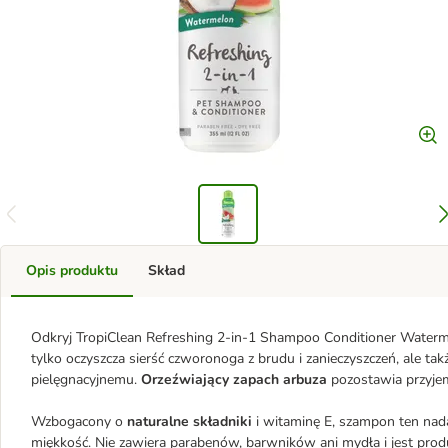
Opis produktu
Skład
Odkryj TropiClean Refreshing 2-in-1 Shampoo Conditioner Waterme
tylko oczyszcza sierść czworonoga z brudu i zanieczyszczeń, ale ta
pielęgnacyjnemu.
Orzeźwiający zapach arbuza
pozostawia przyjem
Wzbogacony o
naturalne składniki
i witaminę E, szampon ten nad
miękkość. Nie zawiera parabenów, barwników ani mydła i jest pro