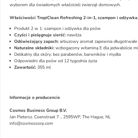
wyborem dla świadomych właścicieli zwierząt domowych.
Właściwości TropiClean Refreshing 2-in-1, szampon i odżywka,
Produkt 2 w 1: szampon i odżywka dla psów
Czyści i pielęgnuje sierść:
nawilża
Odświeżający zapach:
arbuzowy aromat zapewnia długotrwałe 
Naturalne składniki:
wzbogacony witaminą E dla jedwabiście mięk
Delikatny dla skóry: bez parabenów, barwników i mydła
Odpowiedni dla psów od 12 tygodnia życia
Zawartość:
355 ml
Informacje o producencie
Cosmos Business Group B.V.
Jan Pietersz. Coenstraat 7 ., 2595WP, The Hague, NL
info@cosmoscorp.com