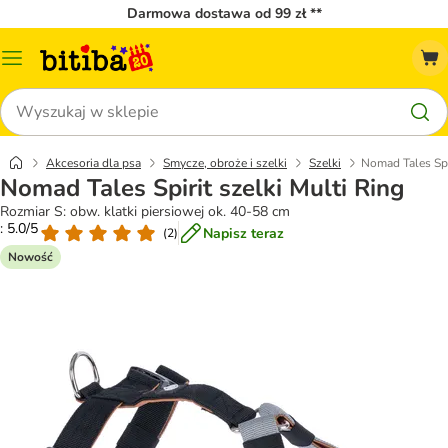
Darmowa dostawa od 99 zł **
Menu
katalogu
Szukaj
Akcesoria dla psa
Smycze, obroże i szelki
Szelki
Nomad Tales Spir
Nomad Tales Spirit szelki Multi Ring
Rozmiar S: obw. klatki piersiowej ok. 40-58 cm
: 5.0/5
Napisz teraz
(
2
)
Nowość