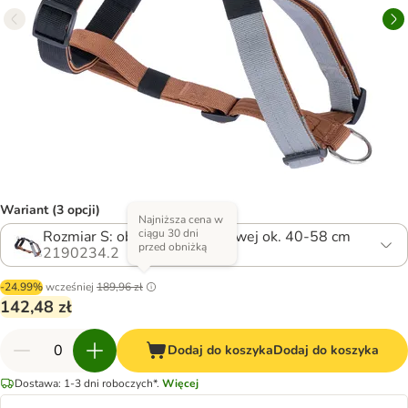
Wariant (3 opcji)
Najniższa cena w
ciągu 30 dni
Rozmiar S: obw. klatki piersiowej ok. 40-58 cm
przed obniżką
2190234.2
-24.99%
wcześniej
189,96 zł
142,48 zł
Dodaj do koszyka
Dodaj do koszyka
Dostawa: 1-3 dni roboczych*.
Więcej