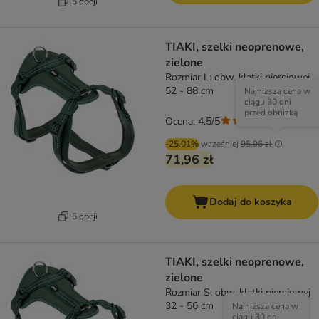
5 opcji
TIAKI, szelki neoprenowe,
zielone
Rozmiar L: obw. klatki piersiowej
52 - 88 cm
Najniższa cena w
ciągu 30 dni
przed obniżką
Ocena: 4.5/5
(
6
)
-25.01%
wcześniej
95,96 zł
71,96 zł
Dodaj do koszyka
5 opcji
TIAKI, szelki neoprenowe,
zielone
Rozmiar S: obw. klatki piersiowej
32 - 56 cm
Najniższa cena w
ciągu 30 dni