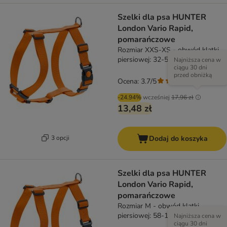
Szelki dla psa HUNTER
London Vario Rapid,
pomarańczowe
Rozmiar XXS-XS - obwód klatki
piersiowej: 32-52 cm
Najniższa cena w
ciągu 30 dni
przed obniżką
Ocena: 3.7/5
(
3
)
-24.94%
wcześniej
17,96 zł
13,48 zł
3 opcji
Dodaj do koszyka
Szelki dla psa HUNTER
London Vario Rapid,
pomarańczowe
Rozmiar M - obwód klatki
piersiowej: 58-101 cm
Najniższa cena w
ciągu 30 dni