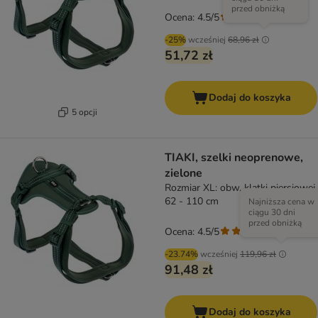
przed obniżką
Ocena: 4.5/5
(
6
)
-25%
wcześniej
68,96 zł
51,72 zł
Dodaj do koszyka
5 opcji
TIAKI, szelki neoprenowe,
zielone
Rozmiar XL: obw. klatki piersiowej
62 - 110 cm
Najniższa cena w
ciągu 30 dni
przed obniżką
Ocena: 4.5/5
(
6
)
-23.74%
wcześniej
119,96 zł
91,48 zł
Dodaj do koszyka