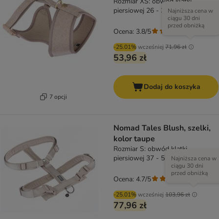
Rozmiar XS: obwód klatki
piersiowej 26 - 34 cm
Najniższa cena w
ciągu 30 dni
przed obniżką
Ocena: 3.8/5
(
4
)
-25.01%
wcześniej
71,96 zł
53,96 zł
Dodaj do koszyka
7 opcji
Nomad Tales Blush, szelki,
kolor taupe
Rozmiar S: obwód klatki
piersiowej 37 - 53 cm, szer. 20
Najniższa cena w
ciągu 30 dni
mm
przed obniżką
Ocena: 4.7/5
(
3
)
-25.01%
wcześniej
103,96 zł
77,96 zł