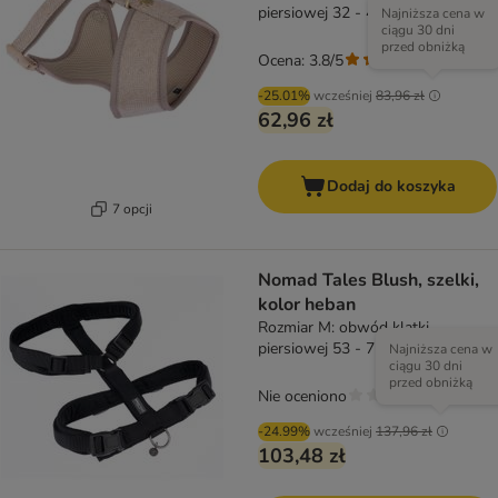
piersiowej 32 - 46 cm
Najniższa cena w
ciągu 30 dni
przed obniżką
Ocena: 3.8/5
(
4
)
-25.01%
wcześniej
83,96 zł
62,96 zł
Dodaj do koszyka
7 opcji
Nomad Tales Blush, szelki,
kolor heban
Rozmiar M: obwód klatki
piersiowej 53 - 71, szer., 25 mm
Najniższa cena w
ciągu 30 dni
przed obniżką
Nie oceniono
-24.99%
wcześniej
137,96 zł
103,48 zł