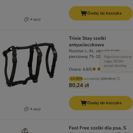
Dodaj do koszyka
4 opcji
Trixie Stay szelki
antyucieczkowe
Rozmiar L–XL: obwód klatki
piersiowej 75–100 cm, szer. 25
Najniższa cena w
ciągu 30 dni
mm
przed obniżką
Ocena: 4.8/5
(
4
)
-24.98%
wcześniej
106,96 zł
80,24 zł
Dodaj do koszyka
4 opcji
Feel Free szelki dla psa, S