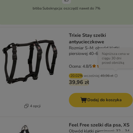
bitiba Subskrypcja: oszczędź nawet do 7%
Trixie Stay szelki
antyucieczkowe
Rozmiar S–M: obwód klatki
piersiowej 40–65 cm, szer. 15 mm
Najniższa cena w
ciągu 30 dni
przed obniżką
Ocena: 4.8/5
(
4
)
-20.02%
wcześniej
49,96 zł
39,96 zł
Dodaj do koszyka
4 opcji
Feel Free szelki dla psa, XS
Obwód klatki piersiowej: 32 - 34