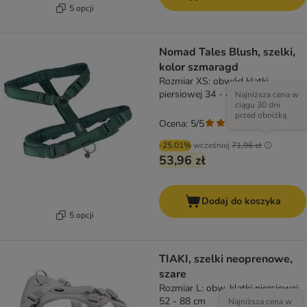
5 opcji
Nomad Tales Blush, szelki,
kolor szmaragd
Rozmiar XS: obwód klatki
piersiowej 34 - 49 cm, szer. 15
Najniższa cena w
ciągu 30 dni
mm
przed obniżką
Ocena: 5/5
(
4
)
-25.01%
wcześniej
71,96 zł
53,96 zł
Dodaj do koszyka
5 opcji
TIAKI, szelki neoprenowe,
szare
Rozmiar L: obw. klatki piersiowej
52 - 88 cm
Najniższa cena w