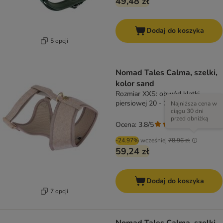
49,48 zł
Dodaj do koszyka
5 opcji
Nomad Tales Calma, szelki,
kolor sand
Rozmiar XXS: obwód klatki
piersiowej 20 - 30 cm
Najniższa cena w
ciągu 30 dni
przed obniżką
Ocena: 3.8/5
(
4
)
-24.97%
wcześniej
78,96 zł
59,24 zł
Dodaj do koszyka
7 opcji