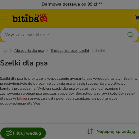
Darmowa dostawa od 99 zł **
Menu
katalogu
Szukaj
Akcesoria dla psa
Smycze, obroże i szelki
Szelki
Szelki dla psa
Szelki dla psa to praktyczne wyposażenie gwarantujące wygodę oraz styl. Szelki w
przeciwieństwie do
obroży
nie uciskają psa w szyję i zapewniają wyjątkowy
komfort prowadzenia. Wybierz szelki dla psa w zależności od rozmiaru i
zachowania swojego psa podczas spacerów. Bogactwo wzorów i kolorów szelek
dla psa w
bitiba
sprawi, że z całą pewnością znajdziecie z pupilem coś
odpowiedniego dla Was.
Najlepiej sprzedające
Filtruj według