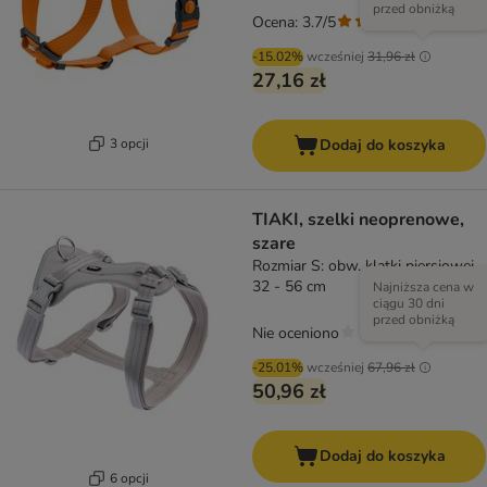
przed obniżką
Ocena: 3.7/5
(
3
)
-15.02%
wcześniej
31,96 zł
27,16 zł
3 opcji
Dodaj do koszyka
TIAKI, szelki neoprenowe,
szare
Rozmiar S: obw. klatki piersiowej
32 - 56 cm
Najniższa cena w
ciągu 30 dni
przed obniżką
Nie oceniono
-25.01%
wcześniej
67,96 zł
50,96 zł
Dodaj do koszyka
6 opcji