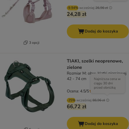
-9.94%
wcześniej
26,96 zł
24,28 zł
Dodaj do koszyka
3 opcji
TIAKI, szelki neoprenowe,
zielone
Rozmiar M: obw. klatki piersiowej
42 - 74 cm
Najniższa cena w
ciągu 30 dni
przed obniżką
Ocena: 4.5/5
(
6
)
-25%
wcześniej
88,96 zł
66,72 zł
Dodaj do koszyka