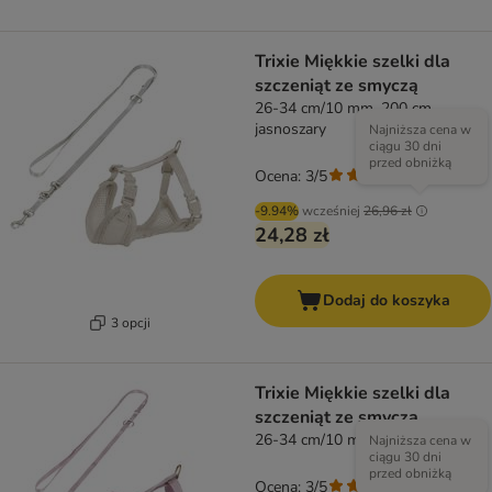
Trixie Miękkie szelki dla
szczeniąt ze smyczą
26-34 cm/10 mm, 200 cm,
jasnoszary
Najniższa cena w
ciągu 30 dni
przed obniżką
Ocena: 3/5
(
1
)
-9.94%
wcześniej
26,96 zł
24,28 zł
Dodaj do koszyka
3 opcji
Trixie Miękkie szelki dla
szczeniąt ze smyczą
26-34 cm/10 mm, 200 cm, liliowy
Najniższa cena w
ciągu 30 dni
przed obniżką
Ocena: 3/5
(
1
)