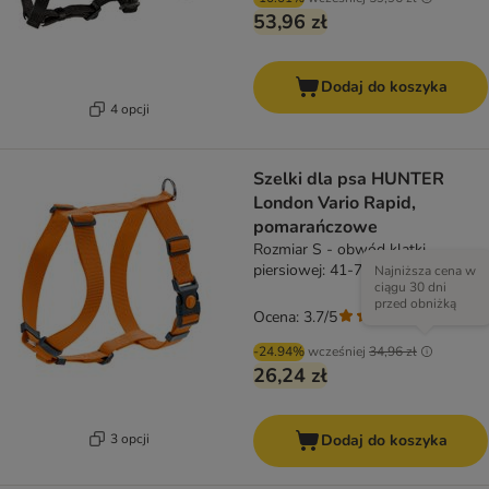
53,96 zł
Dodaj do koszyka
4 opcji
Szelki dla psa HUNTER
London Vario Rapid,
pomarańczowe
Rozmiar S - obwód klatki
piersiowej: 41-70 cm
Najniższa cena w
ciągu 30 dni
przed obniżką
Ocena: 3.7/5
(
3
)
-24.94%
wcześniej
34,96 zł
26,24 zł
3 opcji
Dodaj do koszyka