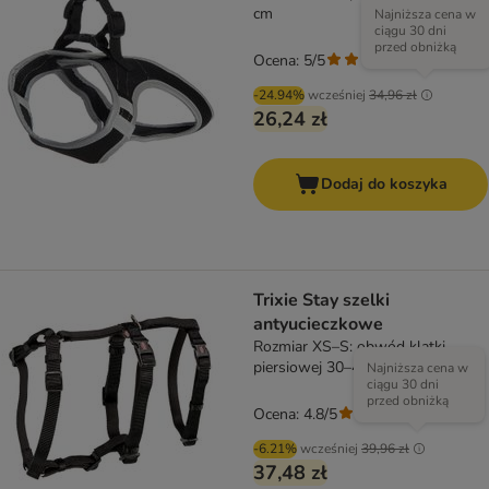
cm
Najniższa cena w
ciągu 30 dni
przed obniżką
Ocena: 5/5
(
1
)
-24.94%
wcześniej
34,96 zł
26,24 zł
Dodaj do koszyka
Trixie Stay szelki
antyucieczkowe
Rozmiar XS–S: obwód klatki
piersiowej 30–40 cm, szer. 10 mm
Najniższa cena w
ciągu 30 dni
przed obniżką
Ocena: 4.8/5
(
4
)
-6.21%
wcześniej
39,96 zł
37,48 zł