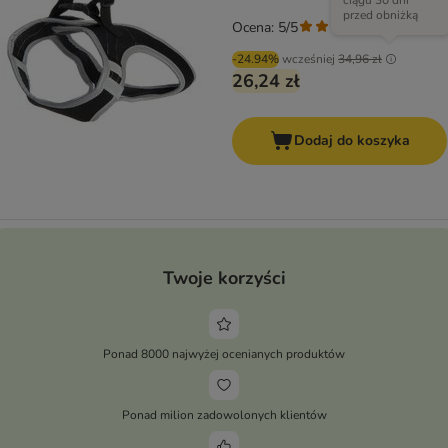
ciągu 30 dni
przed obniżką
Ocena: 5/5
(
3
)
-24.94%
wcześniej
34,96 zł
26,24 zł
Dodaj do koszyka
Twoje korzyści
Ponad 8000 najwyżej ocenianych produktów
Ponad milion zadowolonych klientów