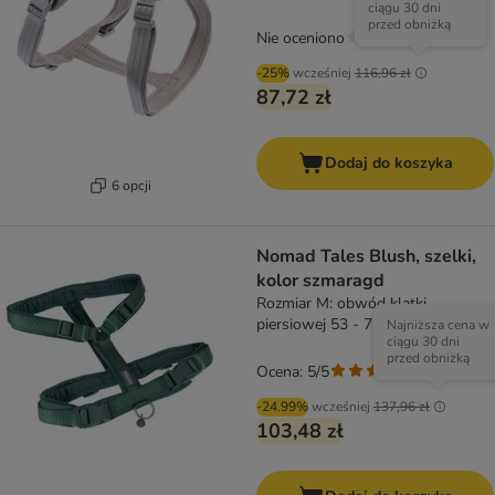
ciągu 30 dni
przed obniżką
Nie oceniono
-25%
wcześniej
116,96 zł
87,72 zł
Dodaj do koszyka
6 opcji
Nomad Tales Blush, szelki,
kolor szmaragd
Rozmiar M: obwód klatki
piersiowej 53 - 71 cm, szer. 25
Najniższa cena w
ciągu 30 dni
mm
przed obniżką
Ocena: 5/5
(
4
)
-24.99%
wcześniej
137,96 zł
103,48 zł