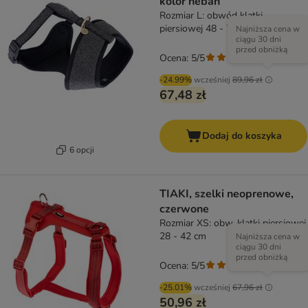
kolor heban
Rozmiar L: obwód klatki
piersiowej 48 - 72 cm
Najniższa cena w
ciągu 30 dni
przed obniżką
Ocena: 5/5
(
1
)
-24.99%
wcześniej
89,96 zł
67,48 zł
Dodaj do koszyka
6 opcji
TIAKI, szelki neoprenowe,
czerwone
Rozmiar XS: obw. klatki piersiowej
28 - 42 cm
Najniższa cena w
ciągu 30 dni
przed obniżką
Ocena: 5/5
(
1
)
-25.01%
wcześniej
67,96 zł
50,96 zł