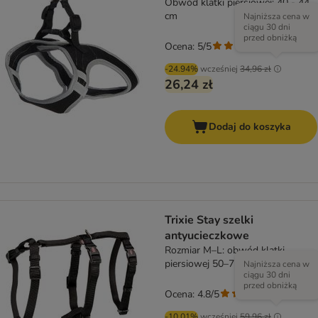
Obwód klatki piersiowej: 40 - 44
cm
Najniższa cena w
ciągu 30 dni
przed obniżką
Ocena: 5/5
(
5
)
-24.94%
wcześniej
34,96 zł
26,24 zł
Dodaj do koszyka
Trixie Stay szelki
antyucieczkowe
Rozmiar M–L: obwód klatki
piersiowej 50–75 cm, szer. 20 mm
Najniższa cena w
ciągu 30 dni
przed obniżką
Ocena: 4.8/5
(
4
)
-10.01%
wcześniej
59,96 zł