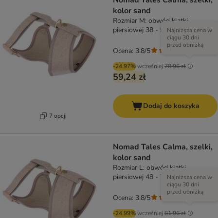
Nomad Tales Calma, szelki,
kolor sand
Rozmiar M: obwód klatki
piersiowej 38 - 56 cm
Najniższa cena w
ciągu 30 dni
przed obniżką
Ocena: 3.8/5
(
4
)
-24.97%
wcześniej
78,96 zł
59,24 zł
Dodaj do koszyka
7 opcji
Nomad Tales Calma, szelki,
kolor sand
Rozmiar L: obwód klatki
piersiowej 48 - 72 cm
Najniższa cena w
ciągu 30 dni
przed obniżką
Ocena: 3.8/5
(
4
)
-24.99%
wcześniej
81,96 zł