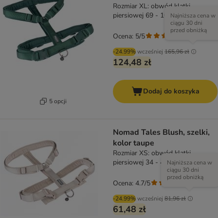
Rozmiar XL: obwód klatki
piersiowej 69 - 105 cm, szer. 25
Najniższa cena w
ciągu 30 dni
mm
przed obniżką
Ocena: 5/5
(
4
)
-24.99%
wcześniej
165,96 zł
124,48 zł
Dodaj do koszyka
5 opcji
Nomad Tales Blush, szelki,
kolor taupe
Rozmiar XS: obwód klatki
piersiowej 34 - 49 cm, szer. 15
Najniższa cena w
ciągu 30 dni
mm
przed obniżką
Ocena: 4.7/5
(
3
)
-24.99%
wcześniej
81,96 zł
61,48 zł