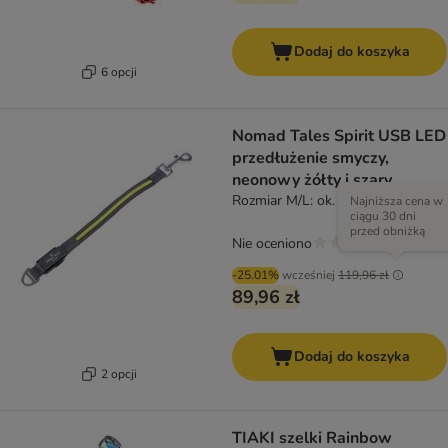
Dodaj do koszyka
6 opcji
Nomad Tales Spirit USB LED
przedłużenie smyczy,
neonowy żółty i szary
Rozmiar M/L: ok. 39 cm długości
Najniższa cena w
ciągu 30 dni
przed obniżką
Nie oceniono
-25.01%
wcześniej
119,96 zł
89,96 zł
Dodaj do koszyka
2 opcji
TIAKI szelki Rainbow