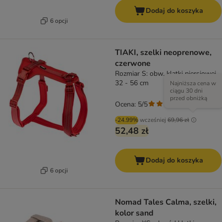
Dodaj do koszyka
6 opcji
TIAKI, szelki neoprenowe,
czerwone
Rozmiar S: obw. klatki piersiowej
32 - 56 cm
Najniższa cena w
ciągu 30 dni
przed obniżką
Ocena: 5/5
(
1
)
-24.99%
wcześniej
69,96 zł
52,48 zł
Dodaj do koszyka
6 opcji
Nomad Tales Calma, szelki,
kolor sand