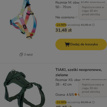
Rozmiar M: obw. klatki piersiowej
50 - 70 cm
Najniższa cena w
ciągu 30 dni
przed obniżką
Nie oceniono
-24.98%
wcześniej
41,96 zł
31,48 zł
Dodaj do koszyka
2 opcji
TIAKI, szelki neoprenowe,
zielone
Rozmiar XS: obw. klatki piersiowej
28 - 42 cm
Najniższa cena w
ciągu 30 dni
przed obniżką
Ocena: 4.5/5
(
6
)
-24.98%
wcześniej
65,96 zł