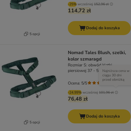
-25%
wcześniej
152,96 zł
114,72 zł
Dodaj do koszyka
5 opcji
Nomad Tales Blush, szelki,
kolor szmaragd
Rozmiar S: obwód klatki
piersiowej 37 - 53 cm, szer. 20
Najniższa cena w
ciągu 30 dni
mm
przed obniżką
Ocena: 5/5
(
4
)
-24.99%
wcześniej
101,96 zł
76,48 zł
Dodaj do koszyka
5 opcji