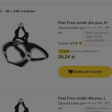
1 - 48 z 248 wyników
Feel Free szelki dla psa, M
Obwód klatki piersiowej: 42 - 46
cm
Najniższa cena w
ciągu 30 dni
przed obniżką
Ocena: 5/5
(
1
)
-24.94%
wcześniej
34,96 zł
26,24 zł
Dodaj do koszyka
Feel Free szelki dla psa, L
Obwód klatki piersiowej: 46 - 50
cm
Najniższa cena w