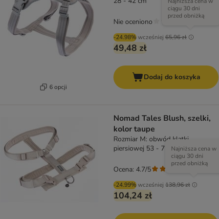
28 - 42 cm
Najniższa cena w
ciągu 30 dni
przed obniżką
Nie oceniono
-24.98%
wcześniej
65,96 zł
49,48 zł
Dodaj do koszyka
6 opcji
Nomad Tales Blush, szelki,
kolor taupe
Rozmiar M: obwód klatki
piersiowej 53 - 71 cm , szer. 25
Najniższa cena w
ciągu 30 dni
mm
przed obniżką
Ocena: 4.7/5
(
3
)
-24.99%
wcześniej
138,96 zł
104,24 zł