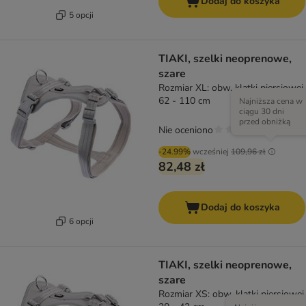
Dodaj do koszyka
5 opcji
TIAKI, szelki neoprenowe,
szare
Rozmiar XL: obw. klatki piersiowej
62 - 110 cm
Najniższa cena w
ciągu 30 dni
przed obniżką
Nie oceniono
-24.99%
wcześniej
109,96 zł
82,48 zł
Dodaj do koszyka
6 opcji
TIAKI, szelki neoprenowe,
szare
Rozmiar XS: obw. klatki piersiowej