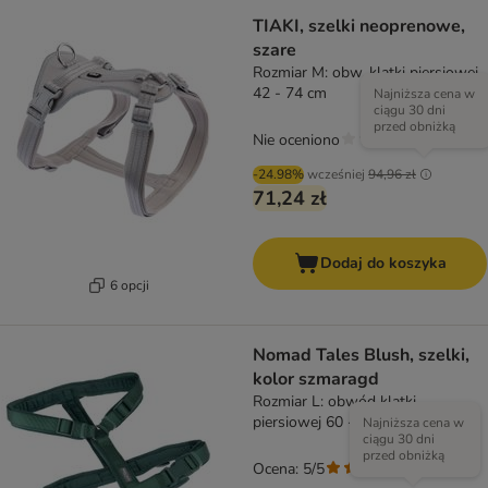
TIAKI, szelki neoprenowe,
szare
Rozmiar M: obw. klatki piersiowej
42 - 74 cm
Najniższa cena w
ciągu 30 dni
przed obniżką
Nie oceniono
-24.98%
wcześniej
94,96 zł
71,24 zł
Dodaj do koszyka
6 opcji
Nomad Tales Blush, szelki,
kolor szmaragd
Rozmiar L: obwód klatki
piersiowej 60 - 91 cm, szer. 25
Najniższa cena w
ciągu 30 dni
mm
przed obniżką
Ocena: 5/5
(
4
)