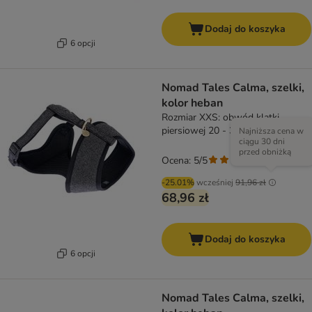
Dodaj do koszyka
6 opcji
Nomad Tales Calma, szelki,
kolor heban
Rozmiar XXS: obwód klatki
piersiowej 20 - 30 cm
Najniższa cena w
ciągu 30 dni
przed obniżką
Ocena: 5/5
(
1
)
-25.01%
wcześniej
91,96 zł
68,96 zł
Dodaj do koszyka
6 opcji
Nomad Tales Calma, szelki,