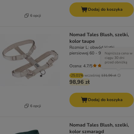
Dodaj do koszyka
6 opcji
Nomad Tales Blush, szelki,
kolor taupe
Rozmiar L: obwód klatki
piersiowej 60 - 91 cm , szer. 25
Najniższa cena w
ciągu 30 dni
mm
przed obniżką
Ocena: 4.7/5
(
3
)
-25.01%
wcześniej
131,96 zł
98,96 zł
Dodaj do koszyka
6 opcji
Nomad Tales Blush, szelki,
kolor szmaragd