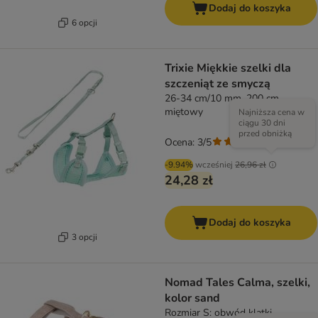
Dodaj do koszyka
6 opcji
Trixie Miękkie szelki dla
szczeniąt ze smyczą
26-34 cm/10 mm, 200 cm,
miętowy
Najniższa cena w
ciągu 30 dni
przed obniżką
Ocena: 3/5
(
1
)
-9.94%
wcześniej
26,96 zł
24,28 zł
Dodaj do koszyka
3 opcji
Nomad Tales Calma, szelki,
kolor sand
Rozmiar S: obwód klatki