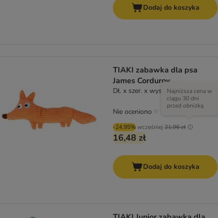
Dodaj do koszyka
TIAKI zabawka dla psa
James Corduroy
Dł. x szer. x wys.: 31 x 14,5 x 5 cm
Najniższa cena w
ciągu 30 dni
przed obniżką
Nie oceniono
-24.95%
wcześniej
21,96 zł
16,48 zł
Dodaj do koszyka
TIAKI Junior zabawka dla