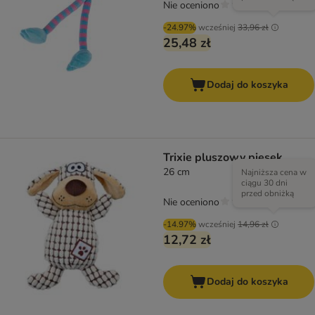
Nie oceniono
-24.97%
wcześniej
33,96 zł
25,48 zł
Dodaj do koszyka
Trixie pluszowy piesek
26 cm
Najniższa cena w
ciągu 30 dni
przed obniżką
Nie oceniono
-14.97%
wcześniej
14,96 zł
12,72 zł
Dodaj do koszyka