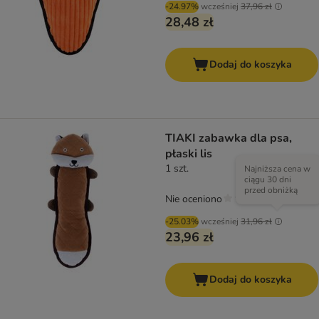
-24.97%
wcześniej
37,96 zł
28,48 zł
Dodaj do koszyka
TIAKI zabawka dla psa,
płaski lis
1 szt.
Najniższa cena w
ciągu 30 dni
przed obniżką
Nie oceniono
-25.03%
wcześniej
31,96 zł
23,96 zł
Dodaj do koszyka