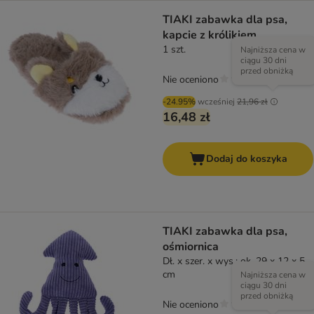
TIAKI zabawka dla psa,
kapcie z królikiem
1 szt.
Najniższa cena w
ciągu 30 dni
przed obniżką
Nie oceniono
-24.95%
wcześniej
21,96 zł
16,48 zł
Dodaj do koszyka
TIAKI zabawka dla psa,
ośmiornica
Dł. x szer. x wys.: ok. 29 x 12 x 5
cm
Najniższa cena w
ciągu 30 dni
przed obniżką
Nie oceniono