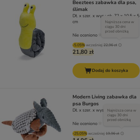
Beeztees zabawka dla psa,
ślimak
Dł. x szer. x wys.: ok. 72 x 10,5 x 5
cm
Najniższa cena w
ciągu 30 dni
przed obniżką
Nie oceniono
-5.05%
wcześniej
22,96 zł
21,80 zł
Dodaj do koszyka
Modern Living zabawka dla
psa Burgos
Dł. x szer. x wys.: 37 x 14 x 17 cm
Najniższa cena w
ciągu 30 dni
przed obniżką
Nie oceniono
-25.05%
wcześniej
19,96 zł