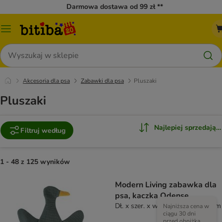
Darmowa dostawa od 99 zł **
Menu
katalogu
Szukaj
Akcesoria dla psa
Zabawki dla psa
Pluszaki
Pluszaki
Najlepiej sprzedające
Filtruj według
1 - 48 z 125 wyników
Modern Living zabawka dla
psa, kaczka Odense
Dł. x szer. x wys.: 27 x 20 x 1,5 cm
Najniższa cena w
ciągu 30 dni
przed obniżką