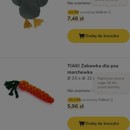
Nie oceniono
-24.9%
wcześniej
9,96 zł
7,48 zł
Dodaj do koszyka
TIAKI Zabawka dla psa
marchewka
Ø 3,5 x dł. 22 cm
Najniższa cena w
ciągu 30 dni
przed obniżką
Nie oceniono
-25.13%
wcześniej
7,96 zł
5,96 zł
Dodaj do koszyka