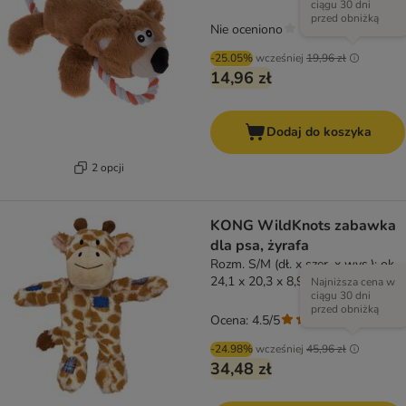
ciągu 30 dni
przed obniżką
Nie oceniono
-25.05%
wcześniej
19,96 zł
14,96 zł
Dodaj do koszyka
2 opcji
KONG WildKnots zabawka
dla psa, żyrafa
Rozm. S/M (dł. x szer. x wys.): ok.
24,1 x 20,3 x 8,9 cm
Najniższa cena w
ciągu 30 dni
przed obniżką
Ocena: 4.5/5
(
2
)
-24.98%
wcześniej
45,96 zł
34,48 zł