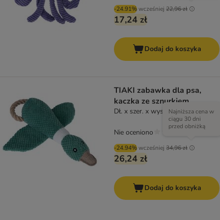
-24.91%
wcześniej
22,96 zł
17,24 zł
Dodaj do koszyka
TIAKI zabawka dla psa,
kaczka ze sznurkiem
Dł. x szer. x wys.: 35 x 32,5 x 8 cm
Najniższa cena w
ciągu 30 dni
przed obniżką
Nie oceniono
-24.94%
wcześniej
34,96 zł
26,24 zł
Dodaj do koszyka