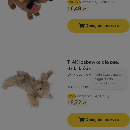
-24.95%
wcześniej
21,96 zł
16,48 zł
Dodaj do koszyka
TIAKI zabawka dla psa,
dziki królik
Dł. x szer. x wys.: 20 x 7 x 12 cm
Najniższa cena w
ciągu 30 dni
przed obniżką
Nie oceniono
-25%
wcześniej
24,96 zł
18,72 zł
Dodaj do koszyka