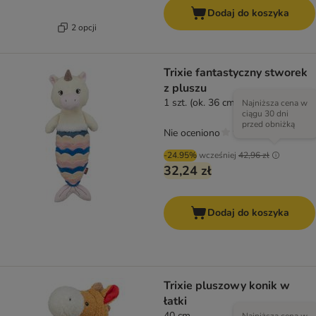
Dodaj do koszyka
2 opcji
Trixie fantastyczny stworek
z pluszu
1 szt. (ok. 36 cm)
Najniższa cena w
ciągu 30 dni
przed obniżką
Nie oceniono
-24.95%
wcześniej
42,96 zł
32,24 zł
Dodaj do koszyka
Trixie pluszowy konik w
łatki
40 cm