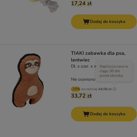
17,24 zł
Dodaj do koszyka
TIAKI zabawka dla psa,
leniwiec
Dł. x szer. x wys.: 29 x 18 x 9 cm
Najniższa cena w
ciągu 30 dni
przed obniżką
Nie oceniono
-25%
wcześniej
44,96 zł
33,72 zł
Dodaj do koszyka