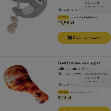
ciągu 30 dni
przed obniżką
Nie oceniono
-20.05%
wcześniej
16,96 zł
13,56 zł
Dodaj do koszyka
TIAKI zabawka dla psa,
udko z kurczaka
Dł. x szer. x wys.: 23 x 13,5 x 5 cm
Najniższa cena w
ciągu 30 dni
przed obniżką
Nie oceniono
-24.82%
wcześniej
10,96 zł
8,24 zł