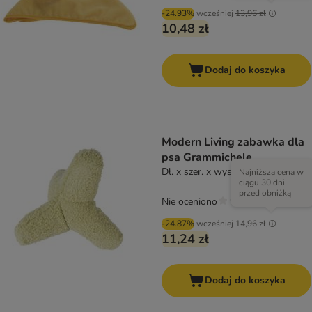
-24.93%
wcześniej
13,96 zł
10,48 zł
Dodaj do koszyka
Modern Living zabawka dla
psa Grammichele
Dł. x szer. x wys.: 21 x 20 x 15 cm
Najniższa cena w
ciągu 30 dni
przed obniżką
Nie oceniono
-24.87%
wcześniej
14,96 zł
11,24 zł
Dodaj do koszyka