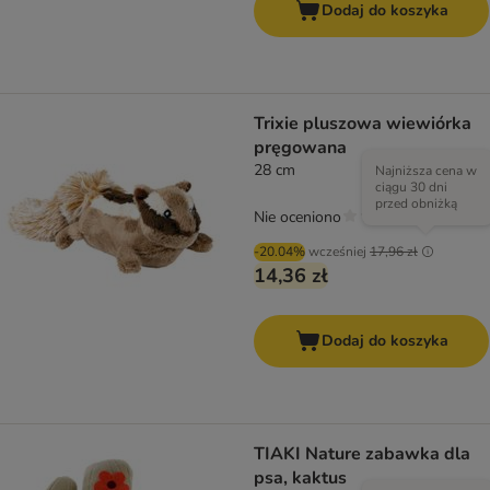
Dodaj do koszyka
Trixie pluszowa wiewiórka
pręgowana
28 cm
Najniższa cena w
ciągu 30 dni
przed obniżką
Nie oceniono
-20.04%
wcześniej
17,96 zł
14,36 zł
Dodaj do koszyka
TIAKI Nature zabawka dla
psa, kaktus