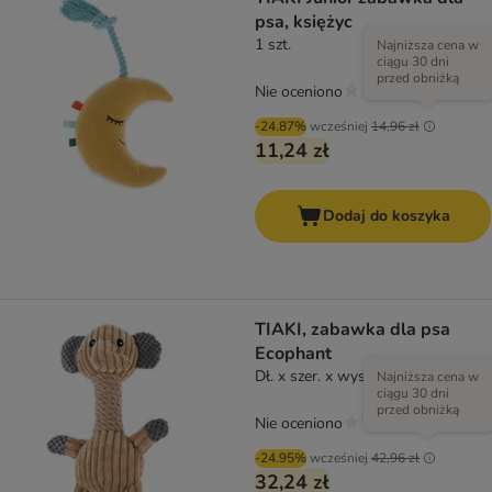
psa, księżyc
1 szt.
Najniższa cena w
ciągu 30 dni
przed obniżką
Nie oceniono
-24.87%
wcześniej
14,96 zł
11,24 zł
Dodaj do koszyka
TIAKI, zabawka dla psa
Ecophant
Dł. x szer. x wys.: 31 x 17 x 13 cm
Najniższa cena w
ciągu 30 dni
przed obniżką
Nie oceniono
-24.95%
wcześniej
42,96 zł
32,24 zł