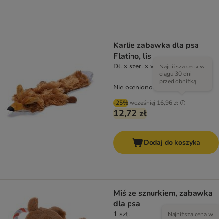
Karlie zabawka dla psa
Flatino, lis
Dł. x szer. x wys.: 30 x 10 x 3 cm
Najniższa cena w
ciągu 30 dni
przed obniżką
Nie oceniono
-25%
wcześniej
16,96 zł
12,72 zł
Dodaj do koszyka
Miś ze sznurkiem, zabawka
dla psa
1 szt.
Najniższa cena w