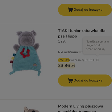
Dodaj do koszyka
TIAKI Junior zabawka dla
psa Hippo
1 szt.
Najniższa cena w
ciągu 30 dni
przed obniżką
Nie oceniono
-25.03%
wcześniej
31,96 zł
23,96 zł
Dodaj do koszyka
Modern Living pluszowa
wiewiórka Hannover