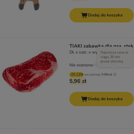
Dodaj do koszyka
TIAKI zabawka dla psa, stek
Dł. x szer. x wys.: 16 x 10 x 6 cm
Najniższa cena w
ciągu 30 dni
przed obniżką
Nie oceniono
-25.13%
wcześniej
7,96 zł
5,96 zł
Dodaj do koszyka