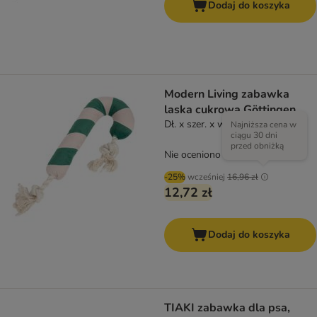
Dodaj do koszyka
Modern Living zabawka
laska cukrowa Göttingen
Dł. x szer. x wys.: 30 x 12 x 4 cm
Najniższa cena w
ciągu 30 dni
przed obniżką
Nie oceniono
-25%
wcześniej
16,96 zł
12,72 zł
Dodaj do koszyka
TIAKI zabawka dla psa,