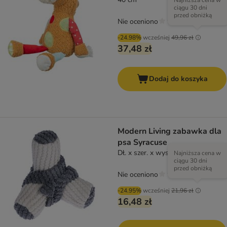
Najniższa cena w
ciągu 30 dni
przed obniżką
Nie oceniono
-24.98%
wcześniej
49,96 zł
37,48 zł
Dodaj do koszyka
Modern Living zabawka dla
psa Syracuse
Dł. x szer. x wys.: 20 x 20 x 18 cm
Najniższa cena w
ciągu 30 dni
przed obniżką
Nie oceniono
-24.95%
wcześniej
21,96 zł
16,48 zł