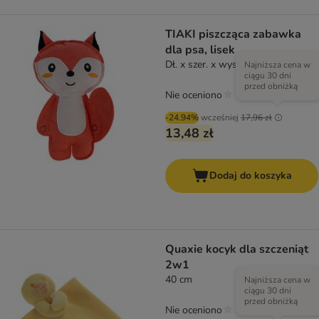
TIAKI piszcząca zabawka
dla psa, lisek
Dł. x szer. x wys.: 19 x 12 x 4 cm
Najniższa cena w
ciągu 30 dni
przed obniżką
Nie oceniono
-24.94%
wcześniej
17,96 zł
13,48 zł
Dodaj do koszyka
Quaxie kocyk dla szczeniąt
2w1
40 cm
Najniższa cena w
ciągu 30 dni
przed obniżką
Nie oceniono