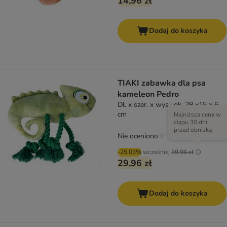
14,96 zł
Dodaj do koszyka
TIAKI zabawka dla psa
kameleon Pedro
Dł. x szer. x wys.: ok. 28 x15 x 6
cm
Najniższa cena w
ciągu 30 dni
przed obniżką
Nie oceniono
-25.03%
wcześniej
39,96 zł
29,96 zł
Dodaj do koszyka