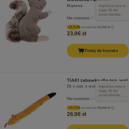
Brązowa
Najniższa cena w
ciągu 30 dni
przed obniżką
Nie oceniono
-25.03%
wcześniej
31,96 zł
23,96 zł
Dodaj do koszyka
TIAKI zabawka dla psa, wąż
Dł. x szer. x wys.: 65 x 7 x 5 cm
Najniższa cena w
ciągu 30 dni
przed obniżką
Nie oceniono
-25.03%
wcześniej
35,96 zł
26,96 zł