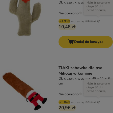
Dł. x szer. x wys.: 18 x 14 x 4,5 cm
Najniższa cena w
ciągu 30 dni
przed obniżką
Nie oceniono
-24.93%
wcześniej
13,96 zł
10,48 zł
Dodaj do koszyka
TIAKI zabawka dla psa,
Mikołaj w kominie
Dł. x szer. x wys.: ok. 48 x 11 x 8
cm
Najniższa cena w
ciągu 30 dni
przed obniżką
Nie oceniono
-25.04%
wcześniej
27,96 zł
20,96 zł