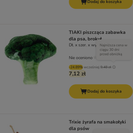
Dodaj do koszyka
TIAKI piszcząca zabawka
dla psa, brokuł
Dł. x szer. x wys.: 15 x16 x 6 cm
Najniższa cena w
ciągu 30 dni
przed obniżką
Nie oceniono
-24.89%
wcześniej
9,48 zł
7,12 zł
Dodaj do koszyka
Trixie żyrafa na smakołyki
dla psów