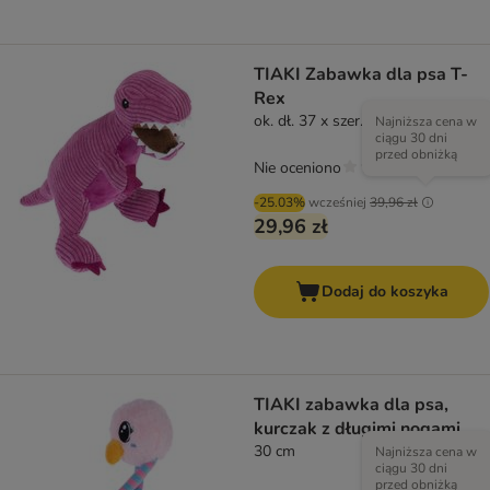
TIAKI Zabawka dla psa T-
Rex
ok. dł. 37 x szer. 16 x wys. 16 cm
Najniższa cena w
ciągu 30 dni
przed obniżką
Nie oceniono
-25.03%
wcześniej
39,96 zł
29,96 zł
Dodaj do koszyka
TIAKI zabawka dla psa,
kurczak z długimi nogami
30 cm
Najniższa cena w
ciągu 30 dni
przed obniżką