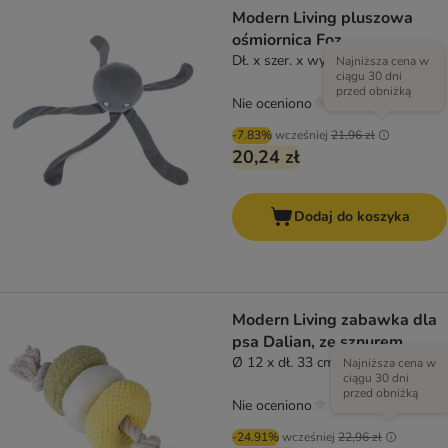
Modern Living pluszowa
ośmiornica Foz
Dł. x szer. x wys.: 45 x 14 x 10 cm
Najniższa cena w
ciągu 30 dni
przed obniżką
Nie oceniono
-7.83%
wcześniej
21,96 zł
20,24 zł
Dodaj do koszyka
Modern Living zabawka dla
psa Dalian, ze sznurem
Ø 12 x dł. 33 cm
Najniższa cena w
ciągu 30 dni
przed obniżką
Nie oceniono
-24.91%
wcześniej
22,96 zł