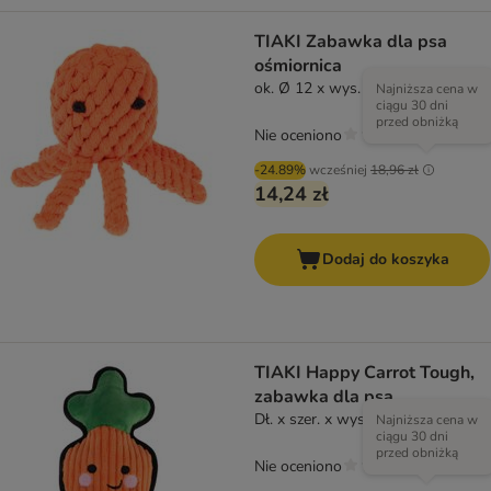
TIAKI Zabawka dla psa
ośmiornica
ok. Ø 12 x wys. 7 cm
Najniższa cena w
ciągu 30 dni
przed obniżką
Nie oceniono
-24.89%
wcześniej
18,96 zł
14,24 zł
Dodaj do koszyka
TIAKI Happy Carrot Tough,
zabawka dla psa
Dł. x szer. x wys: 29 x 14 x 6,5 cm
Najniższa cena w
ciągu 30 dni
przed obniżką
Nie oceniono