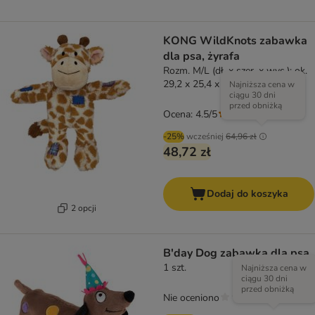
KONG WildKnots zabawka
dla psa, żyrafa
Rozm. M/L (dł. x szer. x wys.): ok.
29,2 x 25,4 x 10,8 cm
Najniższa cena w
ciągu 30 dni
przed obniżką
Ocena: 4.5/5
(
2
)
-25%
wcześniej
64,96 zł
48,72 zł
Dodaj do koszyka
2 opcji
B'day Dog zabawka dla psa
1 szt.
Najniższa cena w
ciągu 30 dni
przed obniżką
Nie oceniono