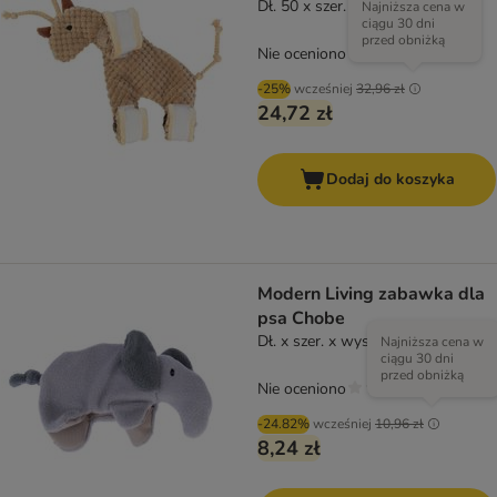
Dł. 50 x szer. 13 x wys. 1 cm
Najniższa cena w
ciągu 30 dni
przed obniżką
Nie oceniono
-25%
wcześniej
32,96 zł
24,72 zł
Dodaj do koszyka
Modern Living zabawka dla
psa Chobe
Dł. x szer. x wys.: 25 x 15 x 6 cm
Najniższa cena w
ciągu 30 dni
przed obniżką
Nie oceniono
-24.82%
wcześniej
10,96 zł
8,24 zł