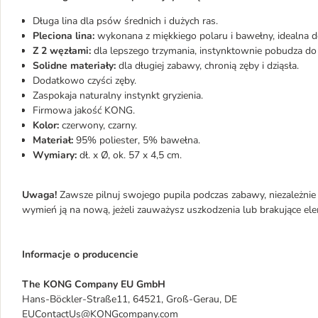
Długa lina dla psów średnich i dużych ras.
Pleciona lina:
wykonana z miękkiego polaru i bawełny, idealna do
Z 2 węzłami:
dla lepszego trzymania, instynktownie pobudza do 
Solidne materiały:
dla długiej zabawy, chronią zęby i dziąsła.
Dodatkowo czyści zęby.
Zaspokaja naturalny instynkt gryzienia.
Firmowa jakość KONG.
Kolor:
czerwony, czarny.
Materiał:
95% poliester, 5% bawełna.
Wymiary:
dł. x Ø, ok. 57 x 4,5 cm.
Uwaga!
Zawsze pilnuj swojego pupila podczas zabawy, niezależnie 
wymień ją na nową, jeżeli zauważysz uszkodzenia lub brakujące el
Informacje o producencie
The KONG Company EU GmbH
Hans-Böckler-Straße11, 64521, Groß-Gerau, DE
EUContactUs@KONGcompany.com