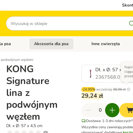
Skont
Szukaj
la psa
Akcesoria dla psa
Inne zwierzęta
 kategorii: Akcesoria dla kota
Otwórz menu kategorii: Karma dla psa
Otwórz menu kategorii: A
 z podwójnym węzłem
KONG
Najni
Dł. x Ø: 57 x 4,5
ciągu
przed
2367568.0
Signature
lina z
-24.95%
wcześniej
38,96 zł
29,24 zł
podwójnym
węzłem
Dostawa: 1-3 dni roboczych*
Dł. x Ø: 57 x 4,5 cm
Wszystkie ceny zawierają podat
(
0
)
obowiązywać dodatkowe
koszty