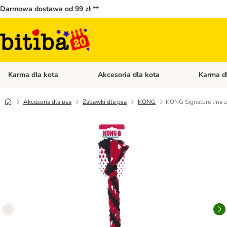
Darmowa dostawa od 99 zł **
Karma dla kota
Akcesoria dla kota
Karma d
Otwórz menu kategorii: Karma dla kota
Otwórz menu
Akcesoria dla psa
Zabawki dla psa
KONG
KONG Signature lina