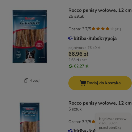
Rocco penisy wołowe, 12 cm
25 sztuk
Ocena: 3.7/5
(
81
)
pojedynczo
76,40 zł
66,96 zł
2,68 zł / szt.
62,27 zł
4 opcji
Dodaj do koszyka
Rocco penisy wołowe, 12 cm
5 sztuk
Najniższa cena w
Ocena: 3.7/5
(
81
)
ciągu 30 dni
przed obniżką