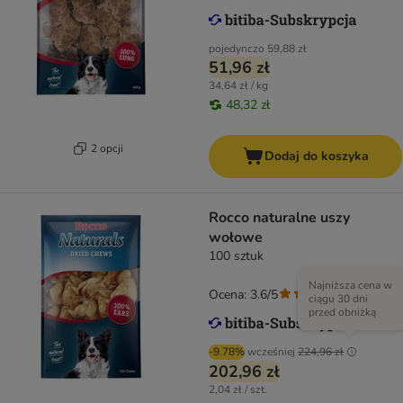
pojedynczo
59,88 zł
51,96 zł
34,64 zł / kg
48,32 zł
2 opcji
Dodaj do koszyka
Rocco naturalne uszy
wołowe
100 sztuk
Najniższa cena w
Ocena: 3.6/5
(
183
)
ciągu 30 dni
przed obniżką
-9.78%
wcześniej
224,96 zł
202,96 zł
2,04 zł / szt.