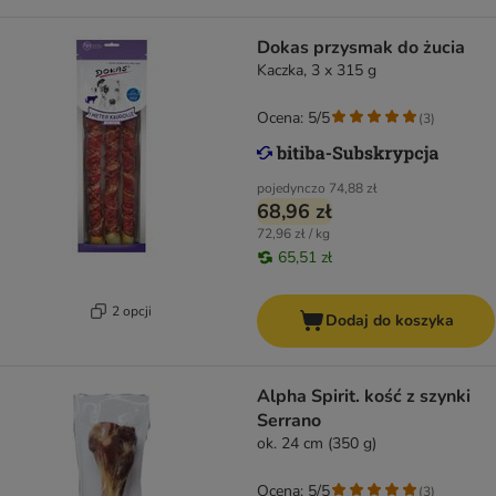
Dokas przysmak do żucia
Kaczka, 3 x 315 g
Ocena: 5/5
(
3
)
pojedynczo
74,88 zł
68,96 zł
72,96 zł / kg
65,51 zł
2 opcji
Dodaj do koszyka
Alpha Spirit. kość z szynki
Serrano
ok. 24 cm (350 g)
Ocena: 5/5
(
3
)