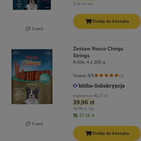
2,24 zł / szt.
Dodaj do koszyka
3 opcji
Zestaw Rocco Chings
Strings
Królik, 4 x 200 g
Ocena: 5/5
(
2
)
pojedynczo
46,72 zł
39,96 zł
49,96 zł / kg
37,16 zł
5 opcji
Dodaj do koszyka