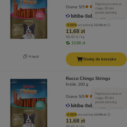
Najniższa cena w
Ocena: 5/5
(
2
)
ciągu 30 dni
przed obniżką
-9.88%
wcześniej
12,96 zł
11,68 zł
58,40 zł / kg
10,86 zł
4 opcji
Dodaj do koszyka
Rocco Chings Strings
Królik, 200 g
Najniższa cena w
Ocena: 5/5
(
2
)
ciągu 30 dni
przed obniżką
-9.88%
wcześniej
12,96 zł
11,68 zł
58,40 zł / kg