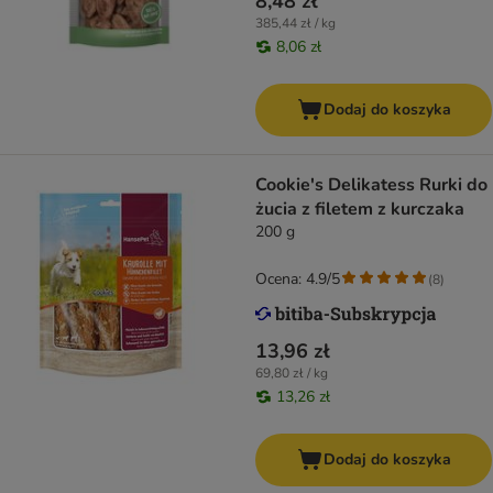
8,48 zł
385,44 zł / kg
8,06 zł
Dodaj do koszyka
Cookie's Delikatess Rurki do
żucia z filetem z kurczaka
200 g
Ocena: 4.9/5
(
8
)
13,96 zł
69,80 zł / kg
13,26 zł
Dodaj do koszyka