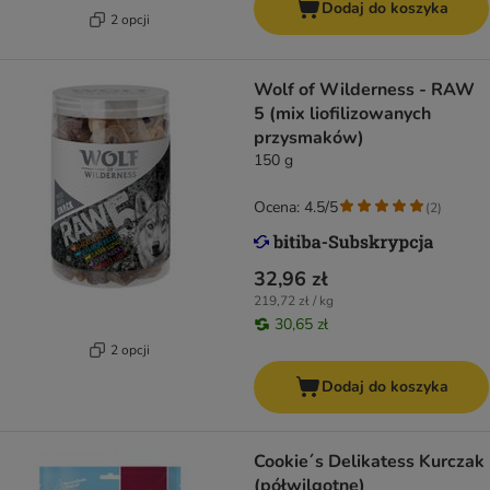
Dodaj do koszyka
2 opcji
Wolf of Wilderness - RAW
5 (mix liofilizowanych
przysmaków)
150 g
Ocena: 4.5/5
(
2
)
32,96 zł
219,72 zł / kg
30,65 zł
2 opcji
Dodaj do koszyka
Cookie´s Delikatess Kurczak
(półwilgotne)