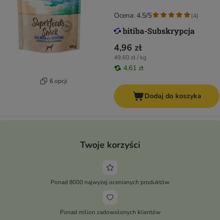
Ocena: 4.5/5
(
4
)
4,96 zł
49,60 zł / kg
4,61 zł
6 opcji
Dodaj do koszyka
Twoje korzyści
Ponad 8000 najwyżej ocenianych produktów
Ponad milion zadowolonych klientów