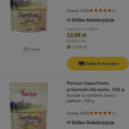
Ocena: 4.5/5
(
4
)
pojedynczo
14,88 zł
12,96 zł
43,20 zł / kg
12,05 zł
6 opcji
Dodaj do koszyka
Purizon Superfoods,
przysmaki dla psów, 100 g
Kurczak ze śledziem, dynią i
jabłkiem, 100 g
Ocena: 4.5/5
(
4
)