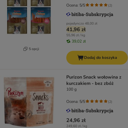
Ocena: 5/5
(
2
)
pojedynczo
48,00 zł
41,96 zł
55,96 zł / kg
39,02 zł
5 opcji
Dodaj do koszyka
Purizon Snack wołowina z
kurczakiem - bez zbóż
100 g
Ocena: 5/5
(
2
)
24,96 zł
249,60 zł / kg