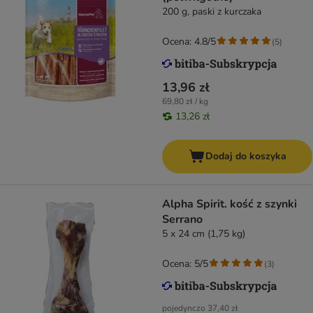
200 g, paski z kurczaka
Ocena: 4.8/5
(
5
)
13,96 zł
69,80 zł / kg
13,26 zł
Dodaj do koszyka
Alpha Spirit. kość z szynki
Serrano
5 x 24 cm (1,75 kg)
Ocena: 5/5
(
3
)
pojedynczo
37,40 zł