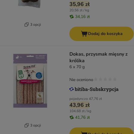
35,96 zł
20,56 zł / kg
34,16 zł
3 opcji
Dodaj do koszyka
Dokas, przysmak mięsny z
królika
6 x 70 g
Nie oceniono
pojedynczo
47,76 zł
43,96 zł
104,68 zł / kg
41,76 zł
3 opcji