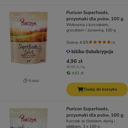
Purizon Superfoods,
przysmaki dla psów, 100 g
Wołowina z kurczakiem,
groszkiem i żurawiną, 100 g
Ocena: 4.5/5
(
4
)
4,96 zł
49,60 zł / kg
4,61 zł
6 opcji
Dodaj do koszyka
Purizon Superfoods,
przysmaki dla psów, 100 g
Kurczak ze śledziem, dynią i
jabłkiem, 3 x 100 g