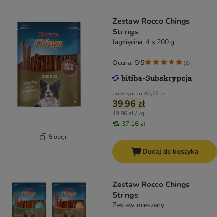
Zestaw Rocco Chings
Strings
Jagnięcina, 4 x 200 g
Ocena: 5/5
(
2
)
pojedynczo
46,72 zł
39,96 zł
49,96 zł / kg
37,16 zł
5 opcji
Dodaj do koszyka
Zestaw Rocco Chings
Strings
Zestaw mieszany