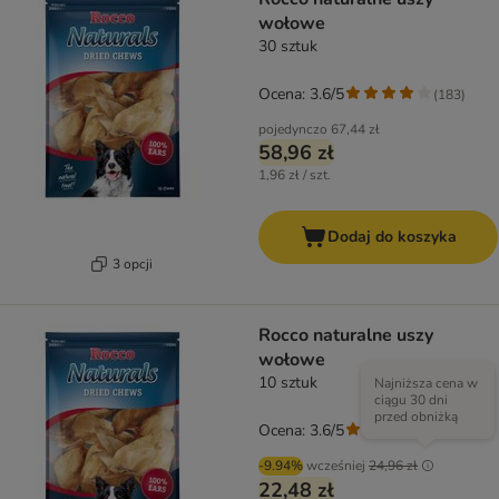
wołowe
30 sztuk
Ocena: 3.6/5
(
183
)
pojedynczo
67,44 zł
58,96 zł
1,96 zł / szt.
Dodaj do koszyka
3 opcji
Rocco naturalne uszy
wołowe
10 sztuk
Najniższa cena w
ciągu 30 dni
przed obniżką
Ocena: 3.6/5
(
183
)
-9.94%
wcześniej
24,96 zł
22,48 zł