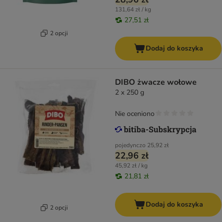
131,64 zł / kg
27,51 zł
2 opcji
Dodaj do koszyka
DIBO żwacze wołowe
2 x 250 g
Nie oceniono
pojedynczo
25,92 zł
22,96 zł
45,92 zł / kg
21,81 zł
Dodaj do koszyka
2 opcji