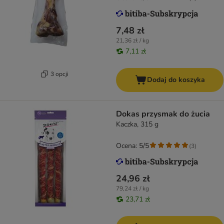
7,48 zł
21,36 zł / kg
7,11 zł
3 opcji
Dodaj do koszyka
Dokas przysmak do żucia
Kaczka, 315 g
Ocena: 5/5
(
3
)
24,96 zł
79,24 zł / kg
23,71 zł