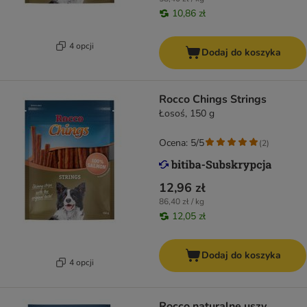
10,86 zł
4 opcji
Dodaj do koszyka
Rocco Chings Strings
Łosoś, 150 g
Ocena: 5/5
(
2
)
12,96 zł
86,40 zł / kg
12,05 zł
Dodaj do koszyka
4 opcji
Rocco naturalne uszy