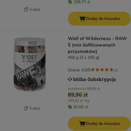
188,75 zł
3 opcji
Dodaj do koszyka
Wolf of Wilderness - RAW
5 (mix liofilizowanych
przysmaków)
450 g (3 x 150 g)
Ocena: 4.5/5
(
2
)
pojedynczo
98,88 zł
89,96 zł
199,92 zł / kg
83,66 zł
2 opcji
Dodaj do koszyka