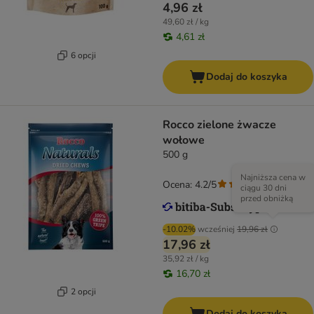
4,96 zł
49,60 zł / kg
4,61 zł
6 opcji
Dodaj do koszyka
Rocco zielone żwacze
wołowe
500 g
Najniższa cena w
Ocena: 4.2/5
(
86
)
ciągu 30 dni
przed obniżką
-10.02%
wcześniej
19,96 zł
17,96 zł
35,92 zł / kg
16,70 zł
2 opcji
Dodaj do koszyka