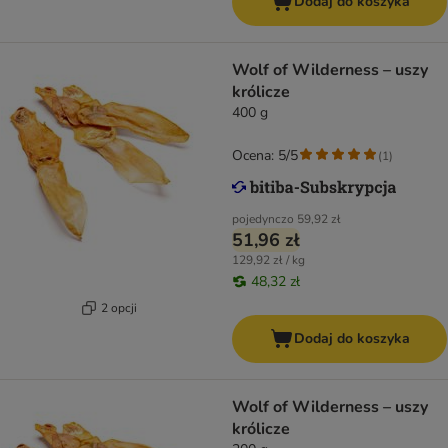
Dodaj do koszyka
Wolf of Wilderness – uszy
królicze
400 g
Ocena: 5/5
(
1
)
pojedynczo
59,92 zł
51,96 zł
129,92 zł / kg
48,32 zł
2 opcji
Dodaj do koszyka
Wolf of Wilderness – uszy
królicze