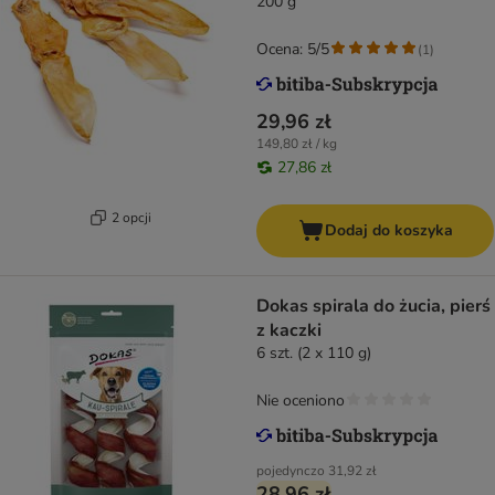
200 g
Ocena: 5/5
(
1
)
29,96 zł
149,80 zł / kg
27,86 zł
2 opcji
Dodaj do koszyka
Dokas spirala do żucia, pierś
z kaczki
6 szt. (2 x 110 g)
Nie oceniono
pojedynczo
31,92 zł
28,96 zł