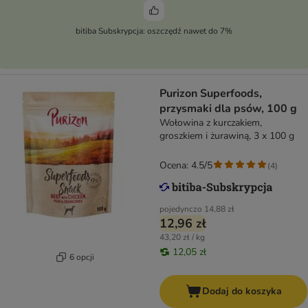
bitiba Subskrypcja: oszczędź nawet do 7%
Purizon Superfoods,
przysmaki dla psów, 100 g
Wołowina z kurczakiem,
groszkiem i żurawiną, 3 x 100 g
Ocena: 4.5/5
(
4
)
pojedynczo
14,88 zł
12,96 zł
43,20 zł / kg
12,05 zł
6 opcji
Dodaj do koszyka