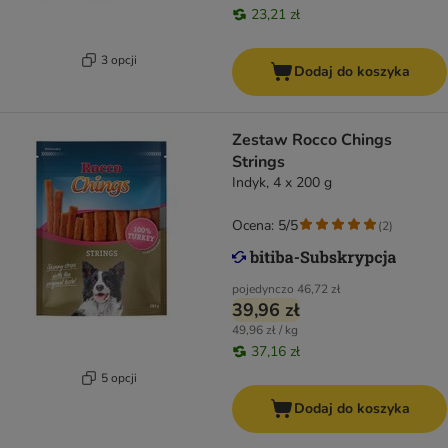
23,21 zł
3 opcji
Dodaj do koszyka
Zestaw Rocco Chings
Strings
Indyk, 4 x 200 g
Ocena: 5/5
(
2
)
pojedynczo
46,72 zł
39,96 zł
49,96 zł / kg
37,16 zł
5 opcji
Dodaj do koszyka