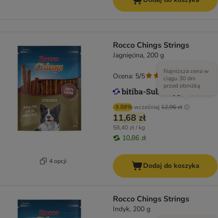
Rocco Chings Strings
Jagnięcina, 200 g
Najniższa cena w
Ocena: 5/5
(
2
)
ciągu 30 dni
przed obniżką
-9.88%
wcześniej
12,96 zł
11,68 zł
58,40 zł / kg
10,86 zł
4 opcji
Dodaj do koszyka
Rocco Chings Strings
Indyk, 200 g