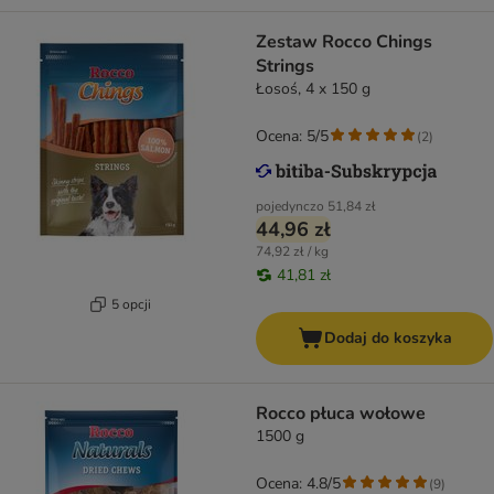
Zestaw Rocco Chings
Strings
Łosoś, 4 x 150 g
Ocena: 5/5
(
2
)
pojedynczo
51,84 zł
44,96 zł
74,92 zł / kg
41,81 zł
5 opcji
Dodaj do koszyka
Rocco płuca wołowe
1500 g
Ocena: 4.8/5
(
9
)