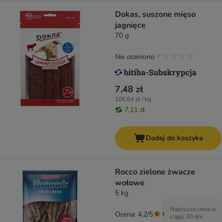
Dokas, suszone mięso
jagnięce
70 g
Nie oceniono
7,48 zł
106,84 zł / kg
7,11 zł
Dodaj do koszyka
Rocco zielone żwacze
wołowe
5 kg
Najniższa cena w
Ocena: 4.2/5
(
86
)
ciągu 30 dni