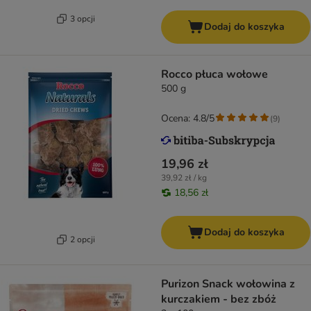
3 opcji
Dodaj do koszyka
Rocco płuca wołowe
500 g
Ocena: 4.8/5
(
9
)
19,96 zł
39,92 zł / kg
18,56 zł
Dodaj do koszyka
2 opcji
Purizon Snack wołowina z
kurczakiem - bez zbóż