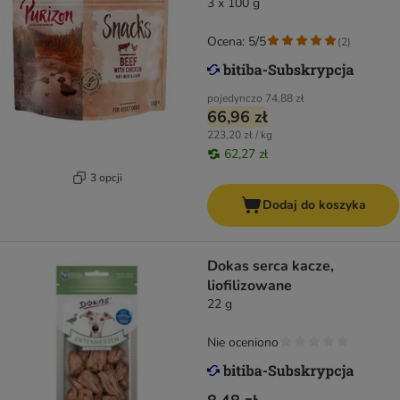
3 x 100 g
Ocena: 5/5
(
2
)
pojedynczo
74,88 zł
66,96 zł
223,20 zł / kg
62,27 zł
3 opcji
Dodaj do koszyka
Dokas serca kacze,
liofilizowane
22 g
Nie oceniono