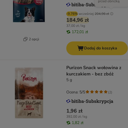
przed obniżką
-9.76%
wcześniej
204,96 zł
184,96 zł
37,00 zł / kg
172,01 zł
2 opcji
Dodaj do koszyka
Purizon Snack wołowina z
kurczakiem - bez zbóż
5 g
Ocena: 5/5
(
2
)
1,96 zł
392,00 zł / kg
1,82 zł