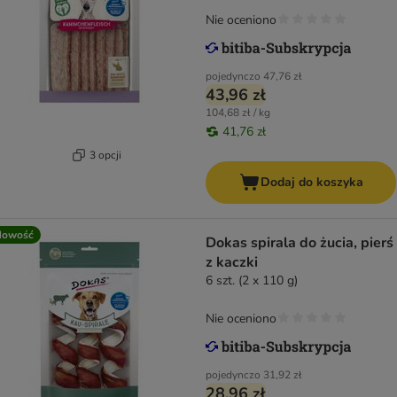
Nie oceniono
pojedynczo
47,76 zł
43,96 zł
104,68 zł / kg
41,76 zł
3 opcji
Dodaj do koszyka
Nowość
Dokas spirala do żucia, pierś
z kaczki
6 szt. (2 x 110 g)
Nie oceniono
pojedynczo
31,92 zł
28,96 zł