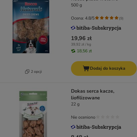
500 g
Ocena: 4.8/5
(
9
)
19,96 zł
39,92 zł / kg
18,56 zł
Dodaj do koszyka
2 opcji
Dokas serca kacze,
liofilizowane
22 g
Nie oceniono