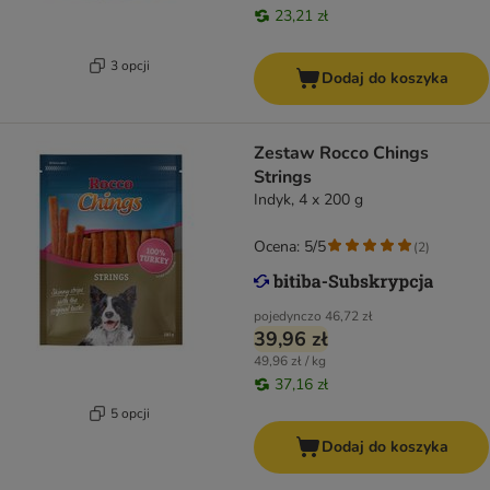
23,21 zł
3 opcji
Dodaj do koszyka
Zestaw Rocco Chings
Strings
Indyk, 4 x 200 g
Ocena: 5/5
(
2
)
pojedynczo
46,72 zł
39,96 zł
49,96 zł / kg
37,16 zł
5 opcji
Dodaj do koszyka