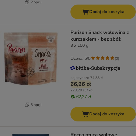
2 opcji
Dodaj do koszyka
Purizon Snack wołowina z
kurczakiem - bez zbóż
3 x 100 g
Ocena: 5/5
(
2
)
pojedynczo
74,88 zł
66,96 zł
223,20 zł / kg
62,27 zł
3 opcji
Dodaj do koszyka
Rocco płuca wołowe