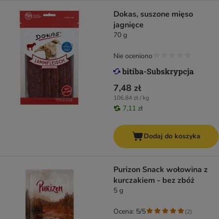
Dokas, suszone mięso
jagnięce
70 g
Nie oceniono
7,48 zł
106,84 zł / kg
7,11 zł
Dodaj do koszyka
Purizon Snack wołowina z
kurczakiem - bez zbóż
5 g
Ocena: 5/5
(
2
)