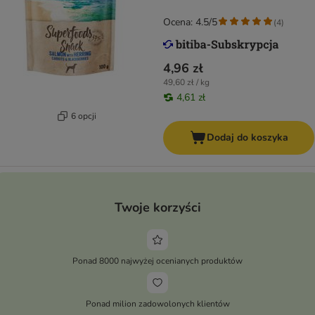
Ocena: 4.5/5
(
4
)
4,96 zł
49,60 zł / kg
4,61 zł
6 opcji
Dodaj do koszyka
Twoje korzyści
Ponad 8000 najwyżej ocenianych produktów
Ponad milion zadowolonych klientów