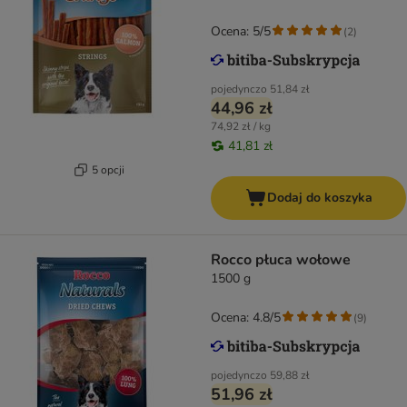
Ocena: 5/5
(
2
)
pojedynczo
51,84 zł
44,96 zł
74,92 zł / kg
41,81 zł
5 opcji
Dodaj do koszyka
Rocco płuca wołowe
1500 g
Ocena: 4.8/5
(
9
)
pojedynczo
59,88 zł
51,96 zł