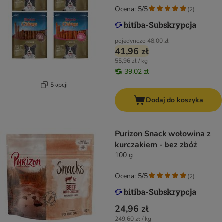
Ocena: 5/5
(
2
)
pojedynczo
48,00 zł
41,96 zł
55,96 zł / kg
39,02 zł
5 opcji
Dodaj do koszyka
Purizon Snack wołowina z
kurczakiem - bez zbóż
100 g
Ocena: 5/5
(
2
)
24,96 zł
249,60 zł / kg