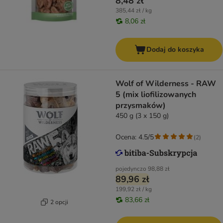
8,48 zł
385,44 zł / kg
8,06 zł
Dodaj do koszyka
Wolf of Wilderness - RAW
5 (mix liofilizowanych
przysmaków)
450 g (3 x 150 g)
Ocena: 4.5/5
(
2
)
pojedynczo
98,88 zł
89,96 zł
199,92 zł / kg
83,66 zł
2 opcji