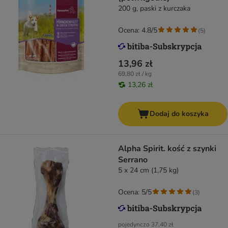
200 g, paski z kurczaka
Ocena: 4.8/5
(
5
)
13,96 zł
69,80 zł / kg
13,26 zł
Dodaj do koszyka
Alpha Spirit. kość z szynki
Serrano
5 x 24 cm (1,75 kg)
Ocena: 5/5
(
3
)
pojedynczo
37,40 zł