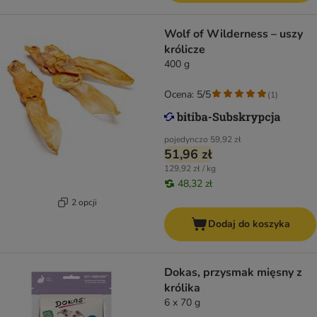
Wolf of Wilderness – uszy
królicze
400 g
Ocena: 5/5
(
1
)
pojedynczo
59,92 zł
51,96 zł
129,92 zł / kg
48,32 zł
2 opcji
Dodaj do koszyka
Dokas, przysmak mięsny z
królika
6 x 70 g