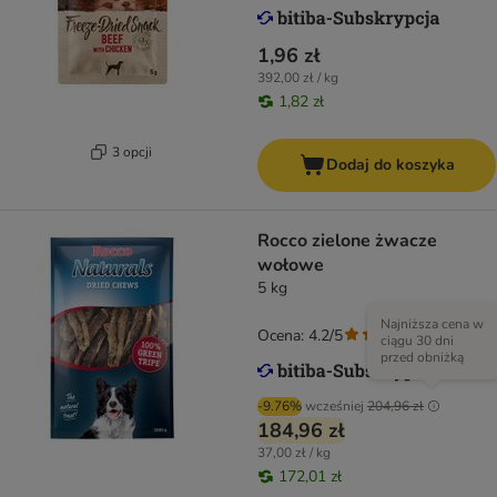
1,96 zł
392,00 zł / kg
1,82 zł
3 opcji
Dodaj do koszyka
Rocco zielone żwacze
wołowe
5 kg
Najniższa cena w
Ocena: 4.2/5
(
86
)
ciągu 30 dni
przed obniżką
-9.76%
wcześniej
204,96 zł
184,96 zł
37,00 zł / kg
172,01 zł