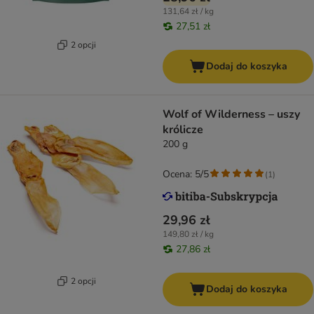
131,64 zł / kg
27,51 zł
2 opcji
Dodaj do koszyka
Wolf of Wilderness – uszy
królicze
200 g
Ocena: 5/5
(
1
)
29,96 zł
149,80 zł / kg
27,86 zł
2 opcji
Dodaj do koszyka