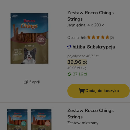
Zestaw Rocco Chings
Strings
Jagnięcina, 4 x 200 g
Ocena: 5/5
(
2
)
pojedynczo
46,72 zł
39,96 zł
49,96 zł / kg
37,16 zł
5 opcji
Dodaj do koszyka
Zestaw Rocco Chings
Strings
Zestaw mieszany