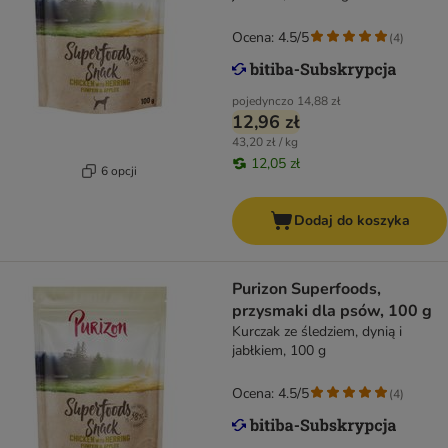
Ocena: 4.5/5
(
4
)
pojedynczo
14,88 zł
12,96 zł
43,20 zł / kg
12,05 zł
6 opcji
Dodaj do koszyka
Purizon Superfoods,
przysmaki dla psów, 100 g
Kurczak ze śledziem, dynią i
jabłkiem, 100 g
Ocena: 4.5/5
(
4
)