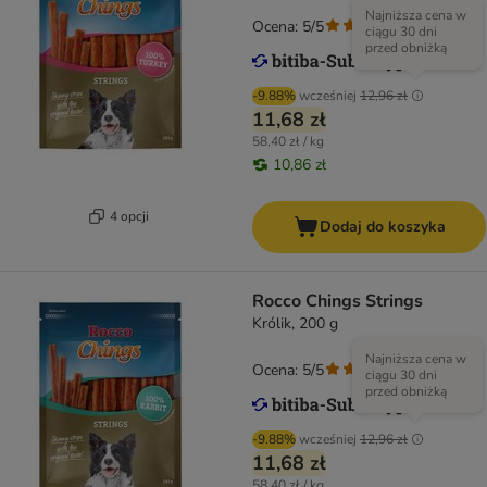
Najniższa cena w
Ocena: 5/5
(
2
)
ciągu 30 dni
przed obniżką
-9.88%
wcześniej
12,96 zł
11,68 zł
58,40 zł / kg
10,86 zł
4 opcji
Dodaj do koszyka
Rocco Chings Strings
Królik, 200 g
Najniższa cena w
Ocena: 5/5
(
2
)
ciągu 30 dni
przed obniżką
-9.88%
wcześniej
12,96 zł
11,68 zł
58,40 zł / kg