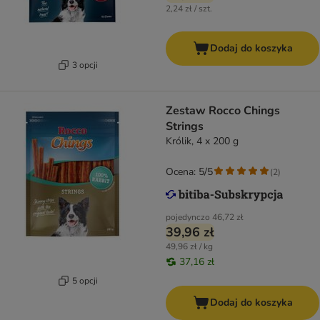
2,24 zł / szt.
Dodaj do koszyka
3 opcji
Zestaw Rocco Chings
Strings
Królik, 4 x 200 g
Ocena: 5/5
(
2
)
pojedynczo
46,72 zł
39,96 zł
49,96 zł / kg
37,16 zł
5 opcji
Dodaj do koszyka