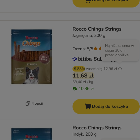
Rocco Chings Strings
Jagnięcina, 200 g
Najniższa cena w
Ocena: 5/5
(
2
)
ciągu 30 dni
przed obniżką
-9.88%
wcześniej
12,96 zł
11,68 zł
58,40 zł / kg
10,86 zł
4 opcji
Dodaj do koszyka
Rocco Chings Strings
Indyk, 200 g