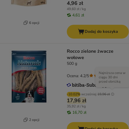
4,96 zł
49,60 zł / kg
4,61 zł
6 opcji
Dodaj do koszyka
Rocco zielone żwacze
wołowe
500 g
Najniższa cena w
Ocena: 4.2/5
(
86
)
ciągu 30 dni
przed obniżką
-10.02%
wcześniej
19,96 zł
17,96 zł
35,92 zł / kg
16,70 zł
2 opcji
Dodaj do koszyka