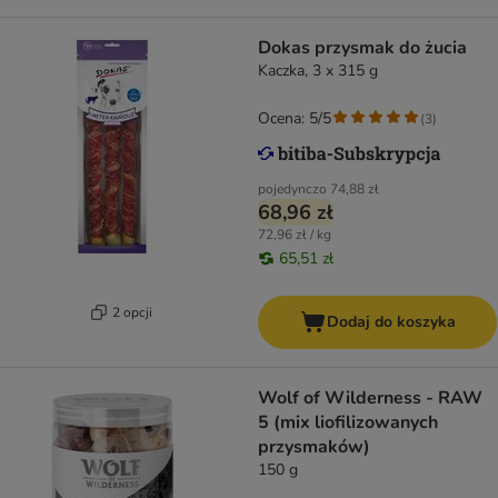
Dokas przysmak do żucia
Kaczka, 3 x 315 g
Ocena: 5/5
(
3
)
pojedynczo
74,88 zł
68,96 zł
72,96 zł / kg
65,51 zł
2 opcji
Dodaj do koszyka
Wolf of Wilderness - RAW
5 (mix liofilizowanych
przysmaków)
150 g