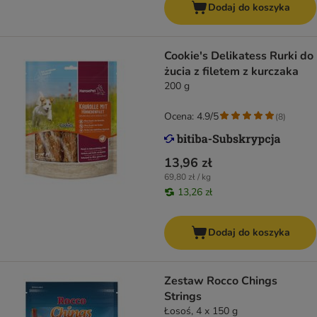
Dodaj do koszyka
Cookie's Delikatess Rurki do
żucia z filetem z kurczaka
200 g
Ocena: 4.9/5
(
8
)
13,96 zł
69,80 zł / kg
13,26 zł
Dodaj do koszyka
Zestaw Rocco Chings
Strings
Łosoś, 4 x 150 g