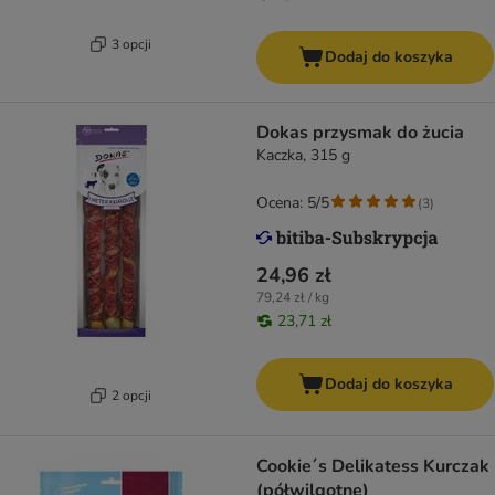
3 opcji
Dodaj do koszyka
Dokas przysmak do żucia
Kaczka, 315 g
Ocena: 5/5
(
3
)
24,96 zł
79,24 zł / kg
23,71 zł
Dodaj do koszyka
2 opcji
Cookie´s Delikatess Kurczak
(półwilgotne)