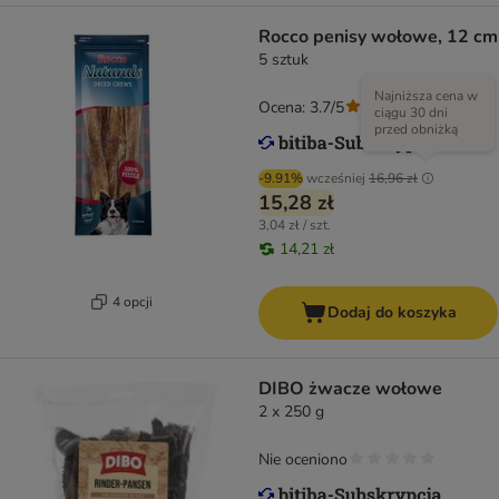
Rocco penisy wołowe, 12 cm
5 sztuk
Najniższa cena w
Ocena: 3.7/5
(
81
)
ciągu 30 dni
przed obniżką
-9.91%
wcześniej
16,96 zł
15,28 zł
3,04 zł / szt.
14,21 zł
4 opcji
Dodaj do koszyka
DIBO żwacze wołowe
2 x 250 g
Nie oceniono