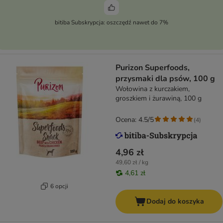
bitiba Subskrypcja: oszczędź nawet do 7%
Purizon Superfoods,
przysmaki dla psów, 100 g
Wołowina z kurczakiem,
groszkiem i żurawiną, 100 g
Ocena: 4.5/5
(
4
)
4,96 zł
49,60 zł / kg
4,61 zł
6 opcji
Dodaj do koszyka