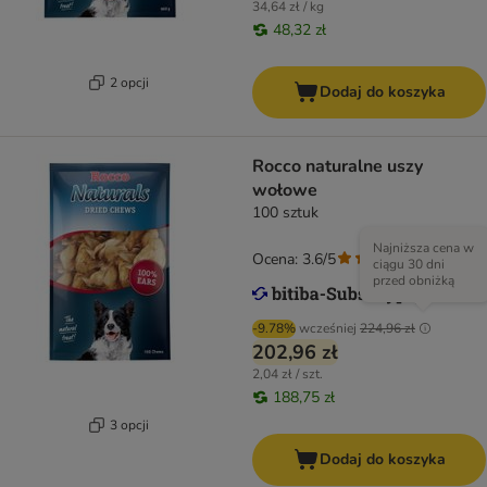
34,64 zł / kg
48,32 zł
2 opcji
Dodaj do koszyka
Rocco naturalne uszy
wołowe
100 sztuk
Najniższa cena w
Ocena: 3.6/5
(
183
)
ciągu 30 dni
przed obniżką
-9.78%
wcześniej
224,96 zł
202,96 zł
2,04 zł / szt.
188,75 zł
3 opcji
Dodaj do koszyka