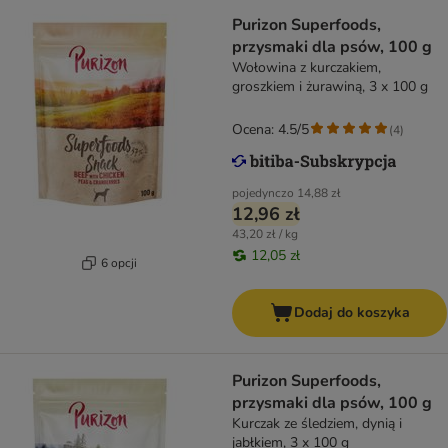
Purizon Superfoods,
przysmaki dla psów, 100 g
Wołowina z kurczakiem,
groszkiem i żurawiną, 3 x 100 g
Ocena: 4.5/5
(
4
)
pojedynczo
14,88 zł
12,96 zł
43,20 zł / kg
12,05 zł
6 opcji
Dodaj do koszyka
Purizon Superfoods,
przysmaki dla psów, 100 g
Kurczak ze śledziem, dynią i
jabłkiem, 3 x 100 g