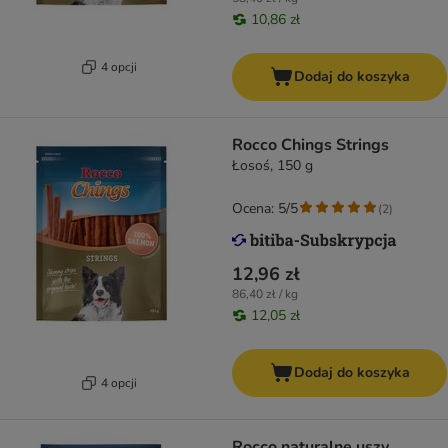
10,86 zł
4 opcji
Dodaj do koszyka
Rocco Chings Strings
Łosoś, 150 g
Ocena: 5/5
(
2
)
12,96 zł
86,40 zł / kg
12,05 zł
Dodaj do koszyka
4 opcji
Rocco naturalne uszy