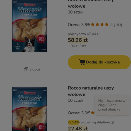
wołowe
30 sztuk
Ocena: 3.6/5
(
183
)
pojedynczo
67,44 zł
58,96 zł
1,96 zł / szt.
Dodaj do koszyka
3 opcji
Rocco naturalne uszy
wołowe
10 sztuk
Najniższa cena w
ciągu 30 dni
przed obniżką
Ocena: 3.6/5
(
183
)
-9.94%
wcześniej
24,96 zł
22,48 zł