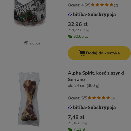
Ocena: 4.5/5
(
2
)
32,96 zł
219,72 zł / kg
30,65 zł
2 opcji
Dodaj do koszyka
Alpha Spirit. kość z szynki
Serrano
ok. 24 cm (350 g)
Ocena: 5/5
(
3
)
7,48 zł
21,36 zł / kg
7,11 zł