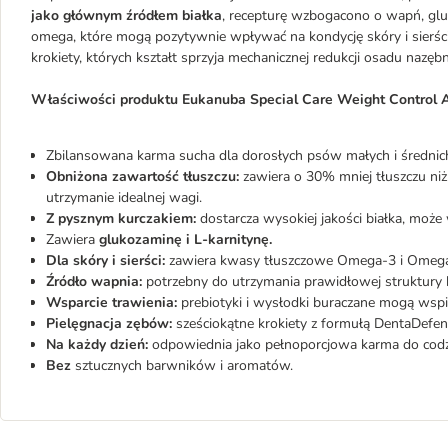
jako głównym źródłem białka
, recepturę wzbogacono o wapń, gl
omega, które mogą pozytywnie wpływać na kondycję skóry i sierś
krokiety, których kształt sprzyja mechanicznej redukcji osadu nazęb
Właściwości produktu Eukanuba Special Care Weight Control 
Zbilansowana karma sucha dla dorosłych psów małych i średnich 
Obniżona zawartość tłuszczu:
zawiera o 30% mniej tłuszczu ni
utrzymanie idealnej wagi.
Z pysznym kurczakiem:
dostarcza wysokiej jakości białka, moż
Zawiera
glukozaminę i L-karnitynę.
Dla skóry i sierści:
zawiera kwasy tłuszczowe Omega-3 i Omega-6,
Źródło wapnia:
potrzebny do utrzymania prawidłowej struktury k
Wsparcie trawienia:
prebiotyki i wysłodki buraczane mogą wsp
Pielęgnacja zębów:
sześciokątne krokiety z formułą DentaDefe
Na każdy dzień:
odpowiednia jako pełnoporcjowa karma do codz
Bez
sztucznych barwników i aromatów.