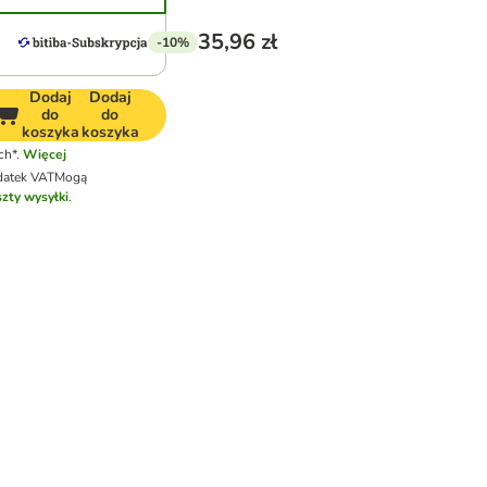
35,96 zł
-10%
Dodaj
Dodaj
do
do
koszyka
koszyka
ch*.
Więcej
datek VAT
Mogą
zty wysyłki
.