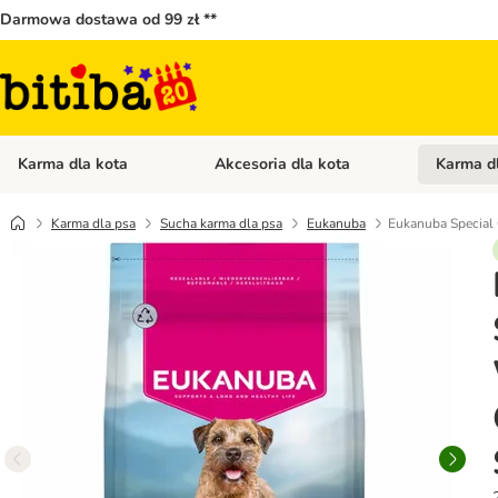
Darmowa dostawa od 99 zł **
Karma dla kota
Akcesoria dla kota
Karma d
Otwórz menu kategorii: Karma dla kota
Otwórz menu
Karma dla psa
Sucha karma dla psa
Eukanuba
Eukanuba Special