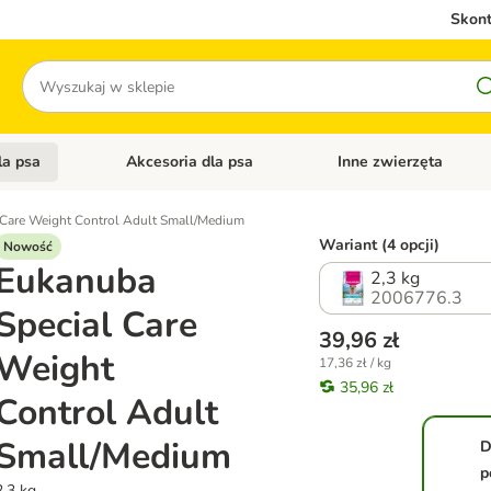
Skont
Szukaj
la psa
Akcesoria dla psa
Inne zwierzęta
 kategorii: Akcesoria dla kota
Otwórz menu kategorii: Karma dla psa
Otwórz menu kategorii: A
 Care Weight Control Adult Small/Medium
Wariant (4 opcji)
Nowość
Eukanuba
2,3 kg
2006776.3
Special Care
39,96 zł
Weight
17,36 zł / kg
35,96 zł
Control Adult
Small/Medium
D
p
2,3 kg