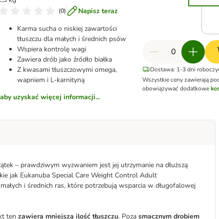
Napisz teraz
(
0
)
Karma sucha o niskiej zawartości
tłuszczu dla małych i średnich psów
Wspiera kontrolę wagi
Zawiera drób jako źródło białka
Z kwasami tłuszczowymi omega,
Dostawa: 1-3 dni roboczy
wapniem i L-karnityną
Wszystkie ceny zawierają po
obowiązywać dodatkowe
kos
aby uzyskać więcej informacji...
oczątek – prawdziwym wyzwaniem jest jej utrzymanie na dłuższą
kie jak Eukanuba Special Care Weight Control Adult
ałych i średnich ras, które potrzebują wsparcia w długofalowej
kt ten
zawiera mniejszą ilość tłuszczu
. Poza
smacznym drobiem