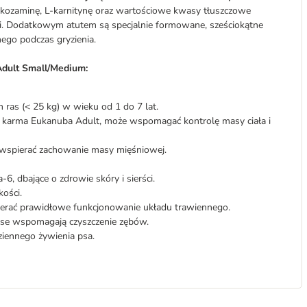
ukozaminę, L‑karnitynę oraz wartościowe kwasy tłuszczowe
ci. Dodatkowym atutem są specjalnie formowane, sześciokątne
nego podczas gryzienia.
Adult Small/Medium:
ras (< 25 kg) w wieku od 1 do 7 lat.
ż karma Eukanuba Adult, może wspomagać kontrolę masy ciała i
e wspierać zachowanie masy mięśniowej.
 dbające o zdrowie skóry i sierści.
ości.
ierać prawidłowe funkcjonowanie układu trawiennego.
nse wspomagają czyszczenie zębów.
iennego żywienia psa.