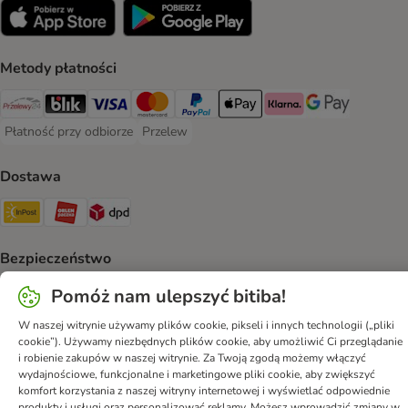
Metody płatności
Przelewy24 Payment Method
Blik Payment Method
VISA Payment Method
MasterCard Payment Method
PayPal Payment Method
Apple Pay Payment Method
Klarna Payment Method
Google Pay Paym
Płatność przy odbiorze
Przelew
Płatność przy odbiorze Payment Method
Przelew Payment Method
Dostawa
InPost Shipping Method
ORLEN Paczka. Shipping Method
DPD Shipping Method
Bezpieczeństwo
Security
Security
Security
Security
Pomóż nam ulepszyć bitiba!
W naszej witrynie używamy plików cookie, pikseli i innych technologii („pliki
cookie”). Używamy niezbędnych plików cookie, aby umożliwić Ci przeglądanie
i robienie zakupów w naszej witrynie. Za Twoją zgodą możemy włączyć
wydajnościowe, funkcjonalne i marketingowe pliki cookie, aby zwiększyć
komfort korzystania z naszej witryny internetowej i wyświetlać odpowiednie
produkty i usługi oraz personalizować reklamy. Możesz wprowadzić zmiany w