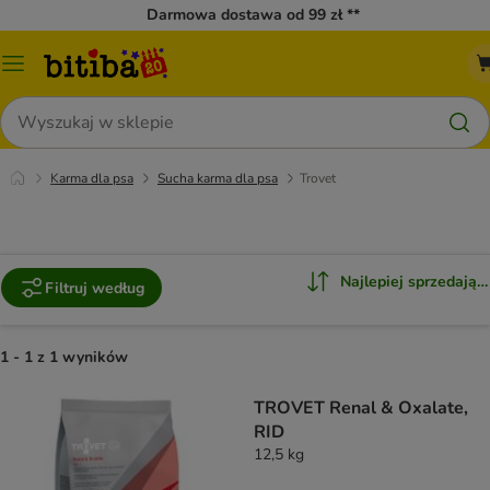
Darmowa dostawa od 99 zł **
Menu
katalogu
Szukaj
Karma dla psa
Sucha karma dla psa
Trovet
Najlepiej sprzedające
Filtruj według
1 - 1 z 1 wyników
TROVET Renal & Oxalate,
RID
12,5 kg