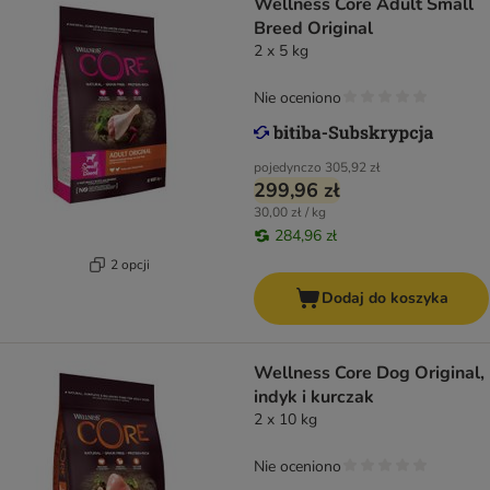
Wellness Core Adult Small
Breed Original
2 x 5 kg
Nie oceniono
pojedynczo
305,92 zł
299,96 zł
30,00 zł / kg
284,96 zł
2 opcji
Dodaj do koszyka
Wellness Core Dog Original,
indyk i kurczak
2 x 10 kg
Nie oceniono