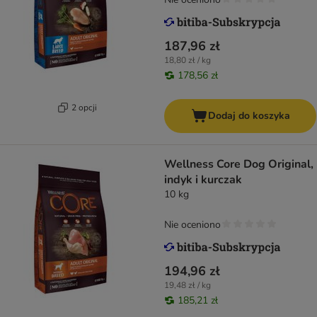
187,96 zł
18,80 zł / kg
178,56 zł
2 opcji
Dodaj do koszyka
Wellness Core Dog Original,
indyk i kurczak
10 kg
Nie oceniono
194,96 zł
19,48 zł / kg
185,21 zł