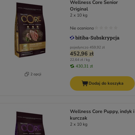
Wellness Core Senior
Original
2 x 10 kg
Nie oceniono
pojedynczo
459,92 zł
452,96 zł
22,64 zł / kg
430,31 zł
2 opcji
Dodaj do koszyka
Wellness Core Puppy, indyk i
kurczak
2 x 10 kg