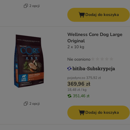
2 opcji
Dodaj do koszyka
Wellness Core Dog Large
Original
2 x 10 kg
Nie oceniono
pojedynczo
375,92 zł
369,96 zł
18,48 zł / kg
351,46 zł
2 opcji
Dodaj do koszyka