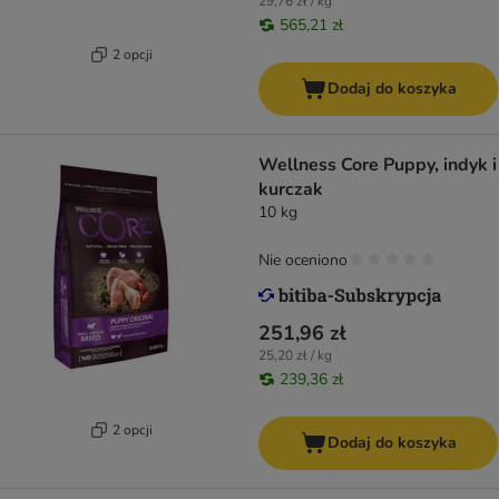
29,76 zł / kg
565,21 zł
2 opcji
Dodaj do koszyka
Wellness Core Puppy, indyk i
kurczak
10 kg
Nie oceniono
251,96 zł
25,20 zł / kg
239,36 zł
2 opcji
Dodaj do koszyka