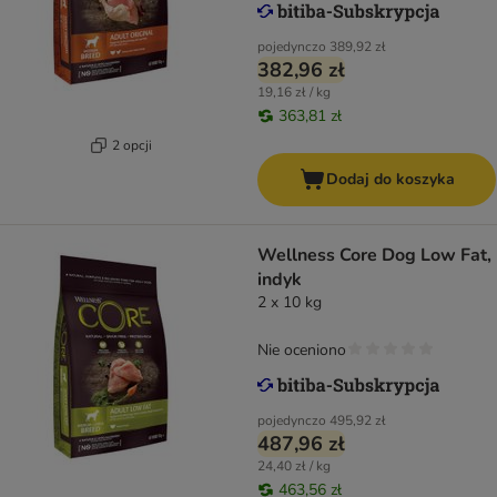
pojedynczo
389,92 zł
382,96 zł
19,16 zł / kg
363,81 zł
2 opcji
Dodaj do koszyka
Wellness Core Dog Low Fat,
indyk
2 x 10 kg
Nie oceniono
pojedynczo
495,92 zł
487,96 zł
24,40 zł / kg
463,56 zł