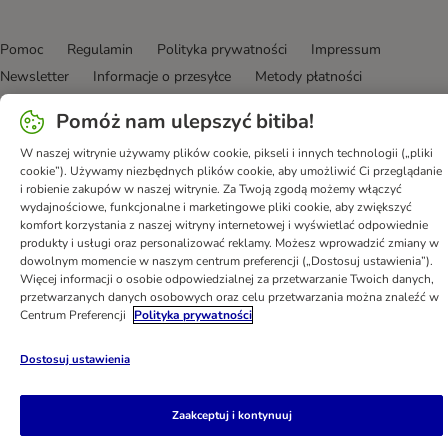
Pomoc
Regulamin
Polityka prywatności
Impressum
Newsletter
Informacje o przesyłce
Metody płatności
Formularz odstąpienia od umowy
Kontakt
Pomóż nam ulepszyć bitiba!
Program partnerski
Korzyści w skrócie
W naszej witrynie używamy plików cookie, pikseli i innych technologii („pliki
Program lojalnościowy
DSA
Oświadczenie o dostępności
cookie”). Używamy niezbędnych plików cookie, aby umożliwić Ci przeglądanie
i robienie zakupów w naszej witrynie. Za Twoją zgodą możemy włączyć
bitiba GmbH
2026
wydajnościowe, funkcjonalne i marketingowe pliki cookie, aby zwiększyć
komfort korzystania z naszej witryny internetowej i wyświetlać odpowiednie
produkty i usługi oraz personalizować reklamy. Możesz wprowadzić zmiany w
dowolnym momencie w naszym centrum preferencji („Dostosuj ustawienia”).
Więcej informacji o osobie odpowiedzialnej za przetwarzanie Twoich danych,
przetwarzanych danych osobowych oraz celu przetwarzania można znaleźć w
Centrum Preferencji
Polityka prywatności
Dostosuj ustawienia
Zaakceptuj i kontynuuj