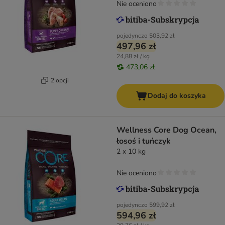
Nie oceniono
pojedynczo
503,92 zł
497,96 zł
24,88 zł / kg
473,06 zł
2 opcji
Dodaj do koszyka
Wellness Core Dog Ocean,
łosoś i tuńczyk
2 x 10 kg
Nie oceniono
pojedynczo
599,92 zł
594,96 zł