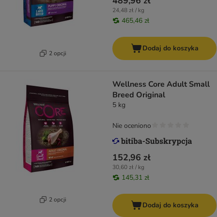
489,96 zł
24,48 zł / kg
465,46 zł
Dodaj do koszyka
2 opcji
Wellness Core Adult Small
Breed Original
5 kg
Nie oceniono
152,96 zł
30,60 zł / kg
145,31 zł
2 opcji
Dodaj do koszyka