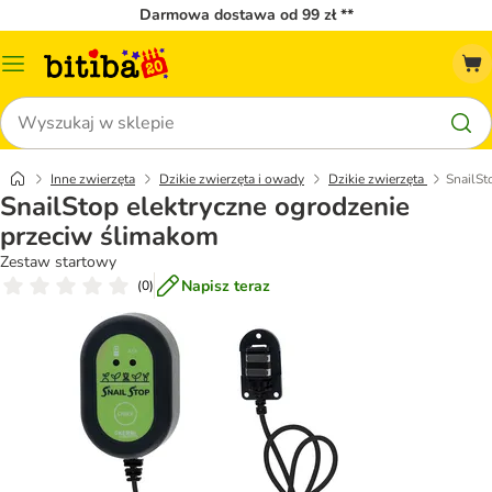
Darmowa dostawa od 99 zł **
Menu
katalogu
Szukaj
Inne zwierzęta
Dzikie zwierzęta i owady
Dzikie zwierzęta
SnailSt
SnailStop elektryczne ogrodzenie
przeciw ślimakom
Zestaw startowy
Napisz teraz
(
0
)