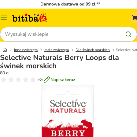
Darmowa dostawa od 99 zł **
Menu
katalogu
Szukaj
Inne zwierzęta
Małe zwierzęta
Dla świnek morskich
Selective Na
Selective Naturals Berry Loops dla
świnek morskich
80 g
Napisz teraz
(
0
)