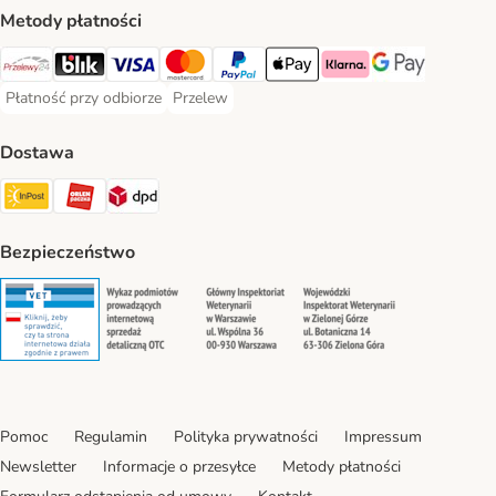
Metody płatności
Przelewy24 Payment Method
Blik Payment Method
VISA Payment Method
MasterCard Payment Method
PayPal Payment Method
Apple Pay Payment Method
Klarna Payment Method
Google Pay Paym
Płatność przy odbiorze
Przelew
Płatność przy odbiorze Payment Method
Przelew Payment Method
Dostawa
InPost Shipping Method
ORLEN Paczka. Shipping Method
DPD Shipping Method
Bezpieczeństwo
Security
Security
Security
Security
Pomoc
Regulamin
Polityka prywatności
Impressum
Newsletter
Informacje o przesyłce
Metody płatności