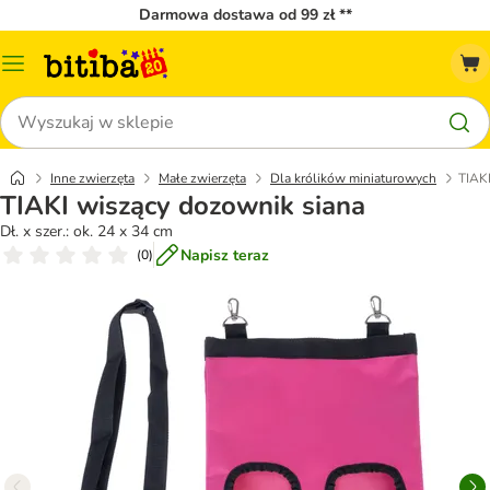
Darmowa dostawa od 99 zł **
Menu
katalogu
Szukaj
Inne zwierzęta
Małe zwierzęta
Dla królików miniaturowych
TIAK
TIAKI wiszący dozownik siana
Dł. x szer.: ok. 24 x 34 cm
Napisz teraz
(
0
)