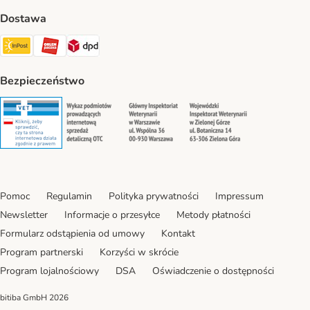
Dostawa
InPost Shipping Method
ORLEN Paczka. Shipping Method
DPD Shipping Method
Bezpieczeństwo
Security
Security
Security
Security
Pomoc
Regulamin
Polityka prywatności
Impressum
Newsletter
Informacje o przesyłce
Metody płatności
Formularz odstąpienia od umowy
Kontakt
Program partnerski
Korzyści w skrócie
Program lojalnościowy
DSA
Oświadczenie o dostępności
bitiba GmbH
2026