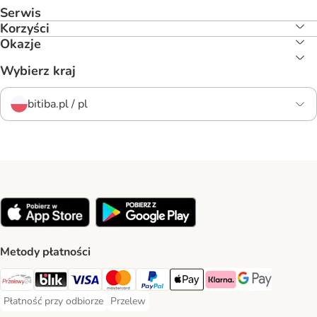
Serwis
Korzyści
Okazje
Wybierz kraj
bitiba.pl / pl
Metody płatności
Przelewy24 Payment Method
Blik Payment Method
VISA Payment Method
MasterCard Payment Method
PayPal Payment Method
Apple Pay Payment Method
Klarna Payment Method
Google Pay Paym
Płatność przy odbiorze
Przelew
Płatność przy odbiorze Payment Method
Przelew Payment Method