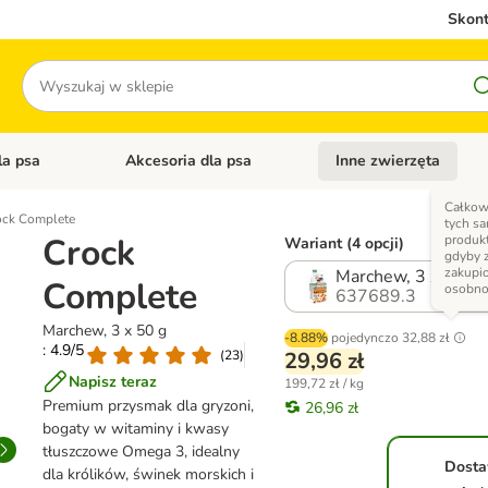
Skont
Szukaj
la psa
Akcesoria dla psa
Inne zwierzęta
 kategorii: Akcesoria dla kota
Otwórz menu kategorii: Karma dla psa
Otwórz menu kategorii: A
Całkow
ock Complete
tych s
Crock
produk
Wariant (4 opcji)
gdyby 
zakupi
Marchew, 3 x 50 g
Complete
osobn
637689.3
Marchew, 3 x 50 g
-8.88%
pojedynczo
32,88 zł
: 4.9/5
(
23
)
29,96 zł
Napisz teraz
199,72 zł / kg
Premium przysmak dla gryzoni,
26,96 zł
bogaty w witaminy i kwasy
tłuszczowe Omega 3, idealny
Dost
dla królików, świnek morskich i