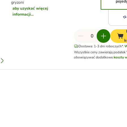
pojed
gryzoni
aby uzyskać więcej
informacji...
k
Dostawa: 1-3 dni roboczych*.
W
Wszystkie ceny zawierają podatek
obowiązywać dodatkowe
koszty w