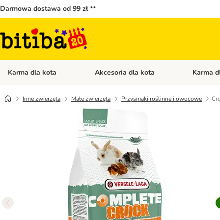
Darmowa dostawa od 99 zł **
Karma dla kota
Akcesoria dla kota
Karma d
Otwórz menu kategorii: Karma dla kota
Otwórz menu
Inne zwierzęta
Małe zwierzęta
Przysmaki roślinne i owocowe
Cr