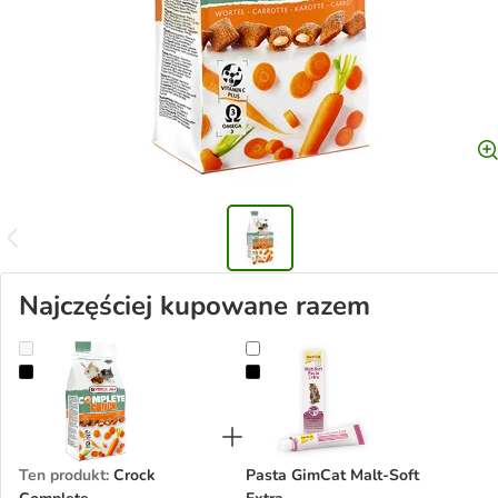
Najczęściej kupowane razem
Crock Complete
Pasta GimCat Malt-Soft Extra
Ten produkt
:
Crock
Pasta GimCat Malt-Soft