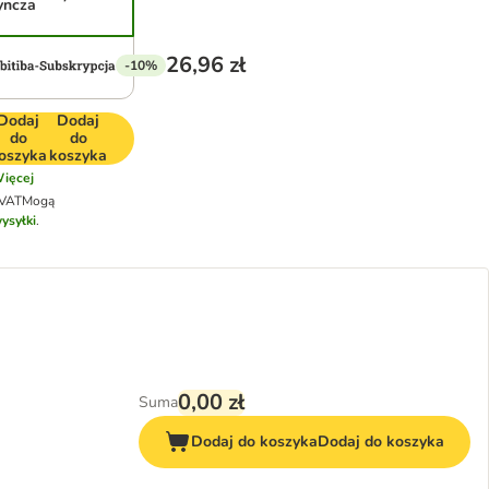
yncza
26,96 zł
-10%
Dodaj
Dodaj
do
do
oszyka
koszyka
ięcej
 VAT
Mogą
ysyłki
.
0,00 zł
Suma
Dodaj do koszyka
Dodaj do koszyka