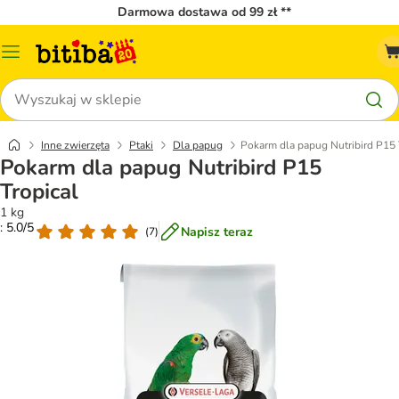
Darmowa dostawa od 99 zł **
Menu
katalogu
Szukaj
Inne zwierzęta
Ptaki
Dla papug
Pokarm dla papug Nutribird P15 
Pokarm dla papug Nutribird P15
Tropical
1 kg
: 5.0/5
Napisz teraz
(
7
)