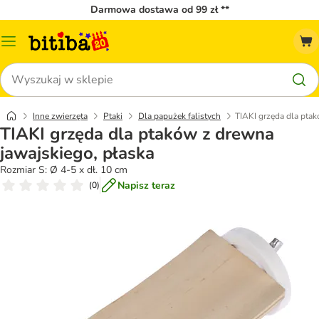
Darmowa dostawa od 99 zł **
Menu
katalogu
Szukaj
Inne zwierzęta
Ptaki
Dla papużek falistych
TIAKI grzęda dla ptak
TIAKI grzęda dla ptaków z drewna
jawajskiego, płaska
Rozmiar S: Ø 4-5 x dł. 10 cm
Napisz teraz
(
0
)