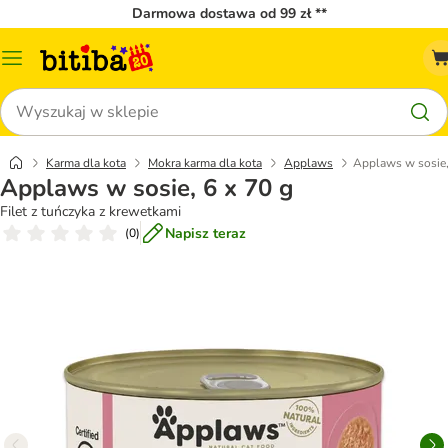
Darmowa dostawa od 99 zł **
Menu
katalogu
Szukaj
Karma dla kota
Mokra karma dla kota
Applaws
Applaws w sosie,
Applaws w sosie, 6 x 70 g
Filet z tuńczyka z krewetkami
Napisz teraz
(
0
)