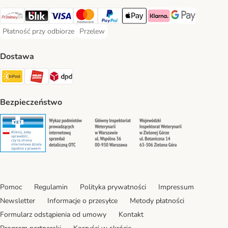
Przelewy24 Payment Method
Blik Payment Method
VISA Payment Method
MasterCard Payment Method
PayPal Payment Method
Apple Pay Payment Method
Klarna Payment Method
Google Pay Paym
Płatność przy odbiorze
Przelew
Płatność przy odbiorze Payment Method
Przelew Payment Method
Dostawa
InPost Shipping Method
ORLEN Paczka. Shipping Method
DPD Shipping Method
Bezpieczeństwo
Security
Security
Security
Security
Pomoc
Regulamin
Polityka prywatności
Impressum
Newsletter
Informacje o przesyłce
Metody płatności
Formularz odstąpienia od umowy
Kontakt