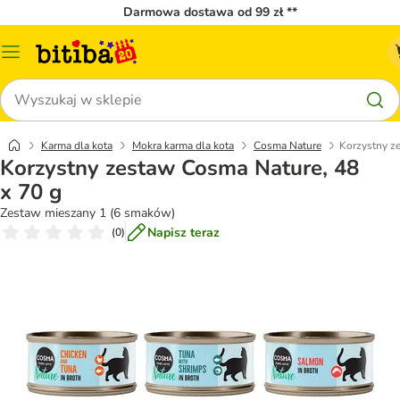
Darmowa dostawa od 99 zł **
Menu
katalogu
Szukaj
Karma dla kota
Mokra karma dla kota
Cosma Nature
Korzystny z
Korzystny zestaw Cosma Nature, 48
x 70 g
Zestaw mieszany 1 (6 smaków)
Napisz teraz
(
0
)