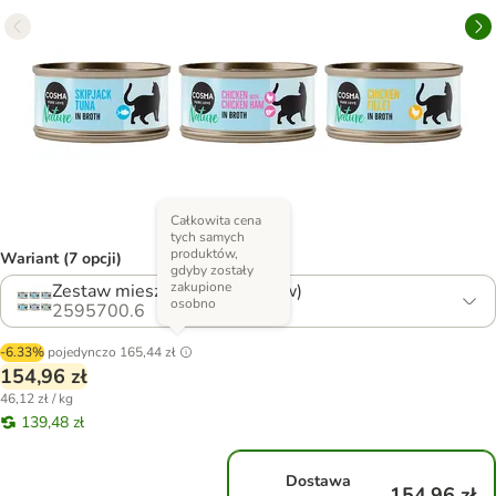
Całkowita cena
tych samych
produktów,
Wariant (7 opcji)
gdyby zostały
zakupione
Zestaw mieszany 1 (6 smaków)
osobno
2595700.6
-6.33%
pojedynczo
165,44 zł
154,96 zł
46,12 zł / kg
139,48 zł
Dostawa
154,96 zł