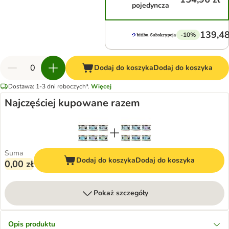
pojedyncza
139,48
-10%
Dodaj do koszyka
Dodaj do koszyka
Dostawa: 1-3 dni roboczych*.
Więcej
Najczęściej kupowane razem
Suma
Dodaj do koszyka
Dodaj do koszyka
0,00 zł
Pokaż szczegóły
Opis produktu