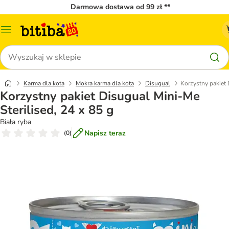
Darmowa dostawa od 99 zł **
Menu
katalogu
Szukaj
Karma dla kota
Mokra karma dla kota
Disugual
Korzystny pakiet 
Korzystny pakiet Disugual Mini-Me
Sterilised, 24 x 85 g
Biała ryba
Napisz teraz
(
0
)