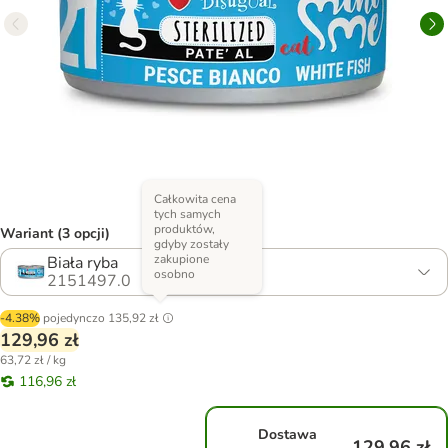
Całkowita cena
tych samych
produktów,
Wariant (3 opcji)
gdyby zostały
zakupione
Biała ryba
osobno
2151497.0
-4.38%
pojedynczo
135,92 zł
129,96 zł
63,72 zł / kg
116,96 zł
Dostawa
129,96 zł