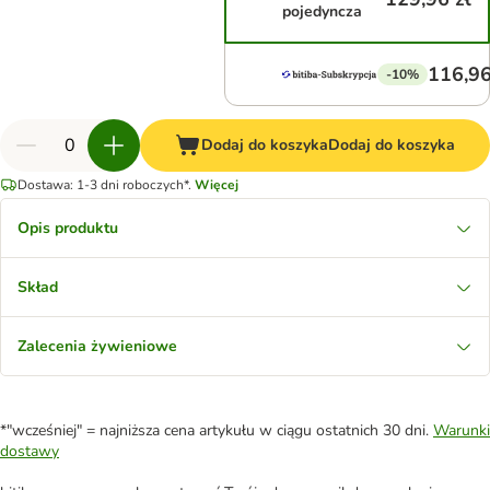
pojedyncza
116,96
-10%
Dodaj do koszyka
Dodaj do koszyka
Dostawa: 1-3 dni roboczych*.
Więcej
Opis produktu
Skład
Zalecenia żywieniowe
*"wcześniej" = najniższa cena artykułu w ciągu ostatnich 30 dni.
Warunki
dostawy