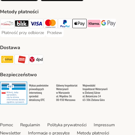
Metody płatności
Przelewy24 Payment Method
Blik Payment Method
VISA Payment Method
MasterCard Payment Method
PayPal Payment Method
Apple Pay Payment Method
Klarna Payment Method
Google Pay Paym
Płatność przy odbiorze
Przelew
Płatność przy odbiorze Payment Method
Przelew Payment Method
Dostawa
InPost Shipping Method
ORLEN Paczka. Shipping Method
DPD Shipping Method
Bezpieczeństwo
Security
Security
Security
Security
Pomoc
Regulamin
Polityka prywatności
Impressum
Newsletter
Informacje o przesyłce
Metody płatności