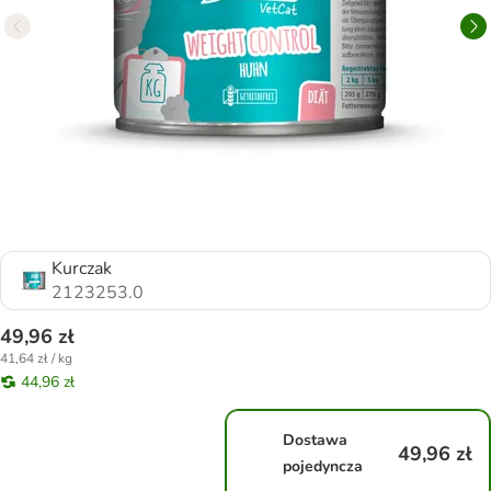
Kurczak
2123253.0
49,96 zł
41,64 zł / kg
44,96 zł
Dostawa
49,96 zł
pojedyncza