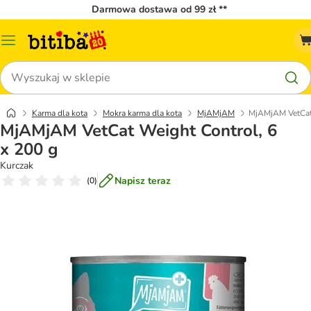
Darmowa dostawa od 99 zł **
Menu
katalogu
Szukaj
Karma dla kota
Mokra karma dla kota
MjAMjAM
MjAMjAM VetCat 
MjAMjAM VetCat Weight Control, 6
x 200 g
Kurczak
Napisz teraz
(
0
)