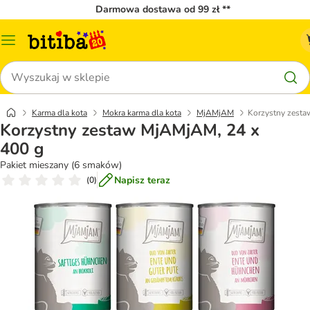
Darmowa dostawa od 99 zł **
Menu
katalogu
Szukaj
Karma dla kota
Mokra karma dla kota
MjAMjAM
Korzystny zesta
Korzystny zestaw MjAMjAM, 24 x
400 g
Pakiet mieszany (6 smaków)
Napisz teraz
(
0
)