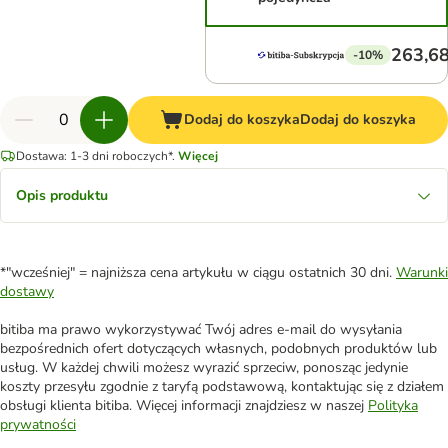
263,68
-10%
Dodaj do koszyka
Dodaj do koszyka
Dostawa: 1-3 dni roboczych*.
Więcej
Opis produktu
*"wcześniej" = najniższa cena artykułu w ciągu ostatnich 30 dni.
Warunki
dostawy
bitiba ma prawo wykorzystywać Twój adres e-mail do wysyłania
bezpośrednich ofert dotyczących własnych, podobnych produktów lub
usług. W każdej chwili możesz wyrazić sprzeciw, ponosząc jedynie
koszty przesyłu zgodnie z taryfą podstawową, kontaktując się z działem
obsługi klienta bitiba. Więcej informacji znajdziesz w naszej
Polityka
prywatności