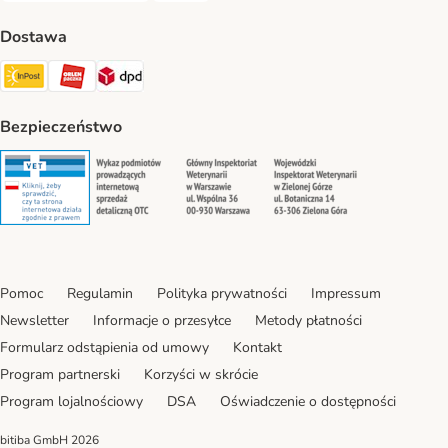
Dostawa
InPost Shipping Method
ORLEN Paczka. Shipping Method
DPD Shipping Method
Bezpieczeństwo
Security
Security
Security
Security
Pomoc
Regulamin
Polityka prywatności
Impressum
Newsletter
Informacje o przesyłce
Metody płatności
Formularz odstąpienia od umowy
Kontakt
Program partnerski
Korzyści w skrócie
Program lojalnościowy
DSA
Oświadczenie o dostępności
bitiba GmbH
2026