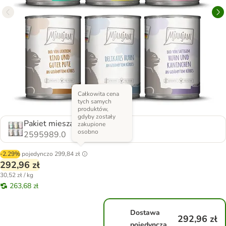
Całkowita cena
tych samych
produktów,
gdyby zostały
Pakiet mieszany (6 smaków)
zakupione
osobno
2595989.0
-2.29%
pojedynczo
299,84 zł
292,96 zł
30,52 zł / kg
263,68 zł
Dostawa
292,96 zł
pojedyncza