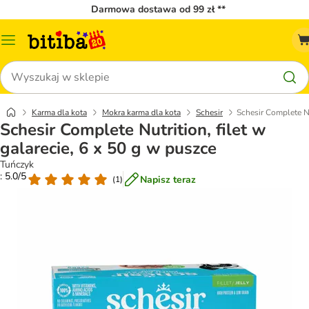
Darmowa dostawa od 99 zł **
Menu
katalogu
Szukaj
Karma dla kota
Mokra karma dla kota
Schesir
Schesir Complete Nu
Schesir Complete Nutrition, filet w
galarecie, 6 x 50 g w puszce
Tuńczyk
: 5.0/5
Napisz teraz
(
1
)