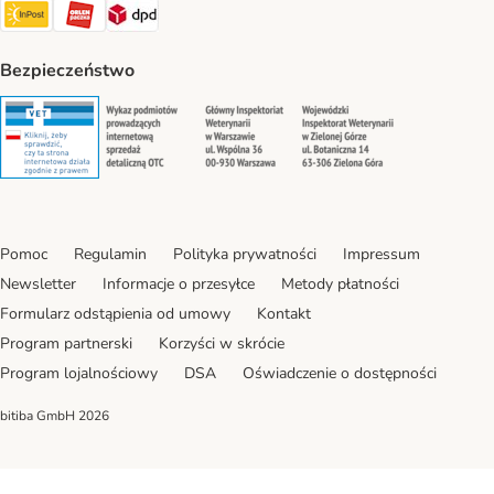
InPost Shipping Method
ORLEN Paczka. Shipping Method
DPD Shipping Method
Bezpieczeństwo
Security
Security
Security
Security
Pomoc
Regulamin
Polityka prywatności
Impressum
Newsletter
Informacje o przesyłce
Metody płatności
Formularz odstąpienia od umowy
Kontakt
Program partnerski
Korzyści w skrócie
Program lojalnościowy
DSA
Oświadczenie o dostępności
bitiba GmbH
2026