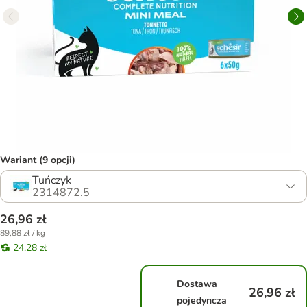
Wariant (9 opcji)
Tuńczyk
2314872.5
26,96 zł
89,88 zł / kg
24,28 zł
Dostawa
26,96 zł
pojedyncza