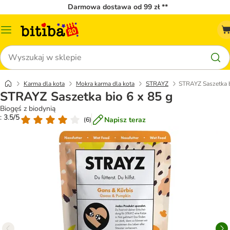
Darmowa dostawa od 99 zł **
Menu
katalogu
Szukaj
Karma dla kota
Mokra karma dla kota
STRAYZ
STRAYZ Saszetka b
STRAYZ Saszetka bio 6 x 85 g
Biogęś z biodynią
: 3.5/5
Napisz teraz
(
6
)